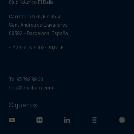
Club Náutico El Balís
Carretera N-II, km 651,5
Sant Andreu de Llavaneres
08392 – Barcelona, España
41º 33,5′ N / 002º 30,5′ E
Tel 93 792 99 00
hola@cnelbalis.com
Síguenos