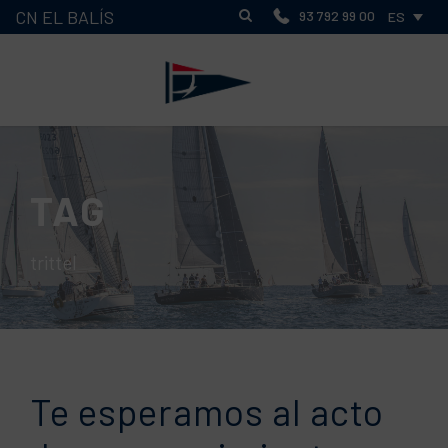
CN EL BALÍS
93 792 99 00
ES
TAG
trittel
Te esperamos al acto