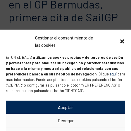
en el GP Bermudas,
primera cita de SailGP
• El catamarán Español patroneado por Phil Robertson y
Gestionar el consentimiento de
con Florian Trittel, Diego Botín, Mateu Barber y ‘Ñeti’
las cookies
Cuervas-Mons en su tripulación titular La embarcación
En CN EL BALÍS
utilizamos cookies propias y de terceros de sesión
española ha terminado en cuarta posición el Gran Premio
y persistentes para analizar su navegación y obtener estadísticas
de Bermudas, primera cita de la segunda temporada del
en base a la misma y mostrarle publicidad relacionada con sus
preferencias basada en sus hábitos de navegación.
Clique
aquí
para
campeonato SailGP, quedándose a un solo punto de
más información. Puede aceptar todas las cookies pulsando el botón
meterse en una gran...
“ACEPTAR” o configurarlas pulsando el botón “VER PREFERENCIAS” o
rechazar su uso pulsando el botón “DENEGAR”.
Aceptar
Florian Trittel y Tara
Denegar
Pacheco, camino a