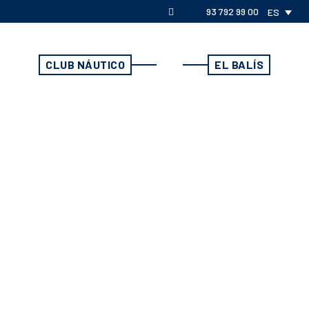
93 792 99 00
ES
CLUB NÁUTICO
EL BALÍS