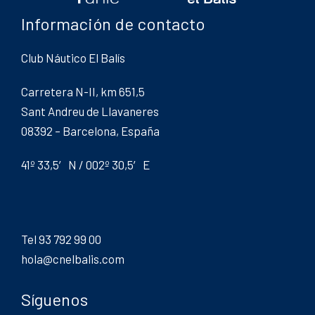
Información de contacto
Club Náutico El Balís
Carretera N-II, km 651,5
Sant Andreu de Llavaneres
08392 – Barcelona, España
41º 33,5′ N / 002º 30,5′ E
Tel 93 792 99 00
hola@cnelbalis.com
Síguenos