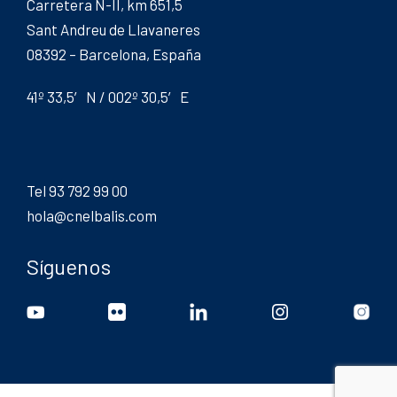
Carretera N-II, km 651,5
Sant Andreu de Llavaneres
08392 – Barcelona, España
41º 33,5′ N / 002º 30,5′ E
Tel 93 792 99 00
hola@cnelbalis.com
Síguenos