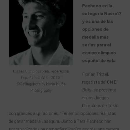
Pacheco en la
categoría Nacra17
y es una de las
opciones de
medalla más
serias para el
equipo olímpico
español de vela
Clases Olímpicas Real Federación
Florian Trittel,
Española de Vela, 2020 I
regatista del CN El
©Sailingshots by María Muiña
Balís, se presenta
Photography
en los Juegos
Olímpicos de Tokio
con grandes aspiraciones. “Tenemos opciones realistas
de ganar medalla”, asegura. Junto a Tara Pacheco han
protagonizado una campaña olímpica exprés, una carrera