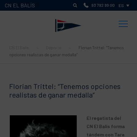
CN EL BALÍS
93 792 99 00
ES
CN El Balís
>
Deporte
>
Florian Trittel: “Tenemos
opciones realistas de ganar medalla”
Florian Trittel: “Tenemos opciones
realistas de ganar medalla”
El regatista del
CN El Balís forma
tándem con Tara