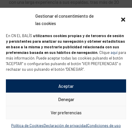
con una larga experiencia a sus espaldas, tras más de 20
años compitiendo, así que los encara sin miedo. “En un
Gestionar el consentimiento de
campeonato como este, con todos los equipos a un nivel
las cookies
técnico muy elevado, al final se acaba convirtiendo en una
competición mental, para la que tienes que estar
En CN EL BALÍS
utilizamos cookies propias y de terceros de sesión
y persistentes para analizar su navegación y obtener estadísticas
preparado”.
en base a la misma y mostrarle publicidad relacionada con sus
preferencias basada en sus hábitos de navegación.
Clique
aquí
para
Trittel confía mucho en sus posibilidades en este sentido,
más información. Puede aceptar todas las cookies pulsando el botón
gracias a la fortaleza de su equipo y al trabajo individual
“ACEPTAR” o configurarlas pulsando el botón “VER PREFERENCIAS” o
rechazar su uso pulsando el botón “DENEGAR”.
específico: “Somos 4, Tara Pachecho y yo en el barco, y
nuestros entrenadores Gil y Álvaro. Además, trabajamos
Aceptar
con nuestra psicóloga y personalmente hago
meditaciones budistas, que es lo que me ayuda más a
Denegar
llegar preparado y con esa fortaleza mental de saber que te
vas a comer el mundo y que vas a ser capaz de conseguir
Ver preferencias
lo que te propongas”.
Política de Cookies
Declaración de privacidad
Condiciones de uso