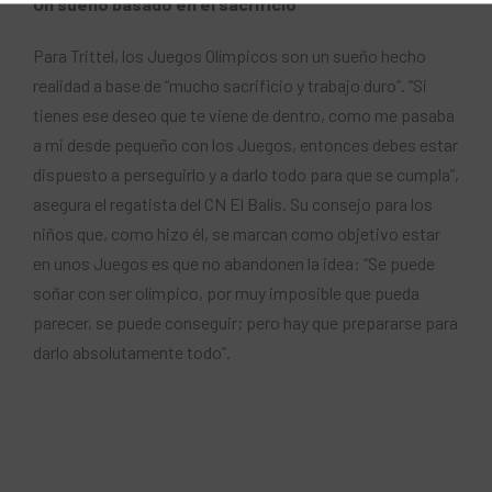
Un sueño basado en el sacrificio
Para Trittel, los Juegos Olímpicos son un sueño hecho
realidad a base de “mucho sacrificio y trabajo duro”. “Si
tienes ese deseo que te viene de dentro, como me pasaba
a mi desde pequeño con los Juegos, entonces debes estar
dispuesto a perseguirlo y a darlo todo para que se cumpla”,
asegura el regatista del CN El Balís. Su consejo para los
niños que, como hizo él, se marcan como objetivo estar
en unos Juegos es que no abandonen la idea: “Se puede
soñar con ser olímpico, por muy imposible que pueda
parecer, se puede conseguir; pero hay que prepararse para
darlo absolutamente todo”.