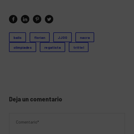
balís
florian
JJOO
nacra
olimpiades
regatista
trittel
Deja un comentario