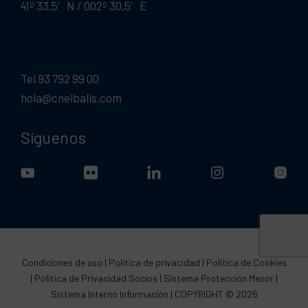
41º 33,5′ N / 002º 30,5′ E
Tel 93 792 99 00
hola@cnelbalis.com
Síguenos
Condiciones de uso
|
Política de privacidad
|
Política de Cookies
|
Política de Privacidad Socios
|
Sistema Protección Menor
|
Sistema Interno Información
| COPYRIGHT © 2026