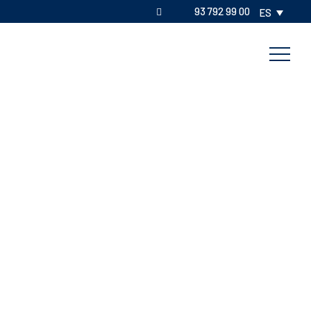
93 792 99 00
ES