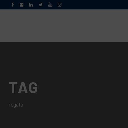
TAG
regata