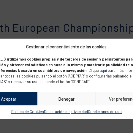
outh European Championshi
«Youth European Championship 2021», una competición deportiva de ve
Gestionar el consentimiento de las cookies
) provenidos de Bélgica, Dinamarca, Luxemburgo, Italia, Finlandia, Fr
ALÍS
utilizamos cookies propias y de terceros de sesión y persistentes par
ión y obtener estadísticas en base a la misma y mostrarle publicidad rel
eferencias basada en sus hábitos de navegación.
Clique
aquí
para más infor
ar todas las cookies pulsando el botón “ACEPTAR” o configurarlas pulsando el
S” o rechazar su uso pulsando el botón “DENEGAR”.
El Balís, en campeonatos in
Aceptar
Denegar
Ver preferen
estado compitiendo en aguas italianas en el Campeonato de Europa Juve
Política de Cookies
Declaración de privacidad
Condiciones de uso
 Golfo di...