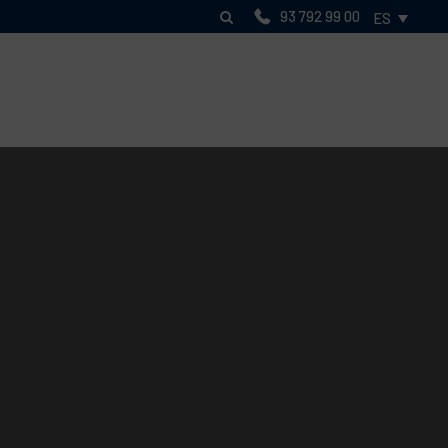
93 792 99 00
ES