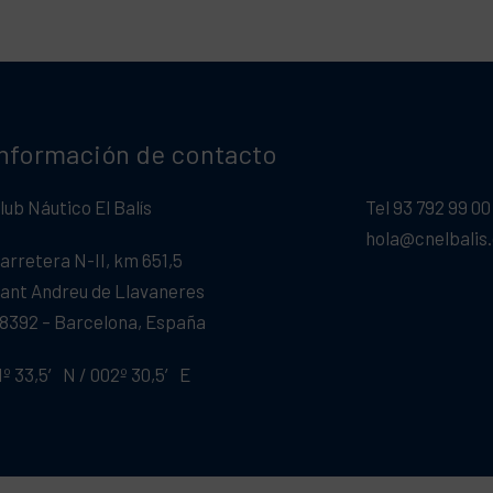
Información de contacto
lub Náutico El Balís
Tel 93 792 99 00
hola@cnelbalis
arretera N-II, km 651,5
ant Andreu de Llavaneres
8392 – Barcelona, España
1º 33,5′ N / 002º 30,5′ E