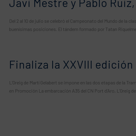
Javi Mestre y Pablo Ruiz
Del 2 al 10 de julio se celebró el Campeonato del Mundo de la c
buenísimas posiciones. El tándem formado por Tatan Riquelme 
Finaliza la XXVIII edici
L’Oreig de Martí Gelabert se impone en las dos etapas de la Tra
en Promoción La embarcación A35 del CN ​​Port d’Aro, L’Oreig d