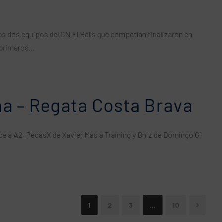
os dos equipos del CN El Balís que competían finalizaron en
primeros...
ana – Regata Costa Brava
ce a A2, PecasX de Xavier Mas a Training y Bniz de Domingo Gil
1
2
3
…
10