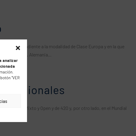
p
la correspondiente a la modalidad de Clase Europa y en la que
ancia, Suecia, Alemania...
a analizar
acionada
mación.
 botón “VER
ternacionales
cias
nil de 470 Mixto y Open y de 420 y, por otro lado, en el Mundial