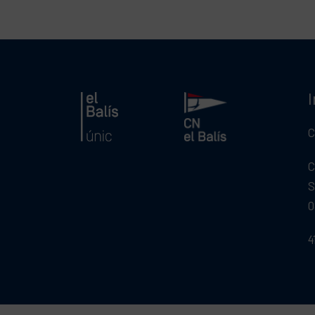
C
C
S
0
4