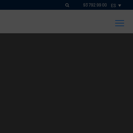
93 792 99 00
ES