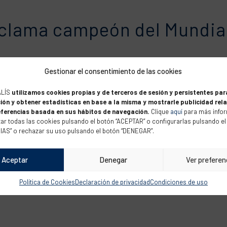
oclama campeón del Mundial
ebas disputadas • Este mismo verano se cumplen tres décadas de su or
Gestionar el consentimiento de las cookies
e la medalla de oro de José...
ALÍS
utilizamos cookies propias y de terceros de sesión y persistentes par
ión y obtener estadísticas en base a la misma y mostrarle publicidad rel
eferencias basada en sus hábitos de navegación.
Clique
aquí
para más infor
ar todas las cookies pulsando el botón “ACEPTAR” o configurarlas pulsando el
a defender el liderato en e
S” o rechazar su uso pulsando el botón “DENEGAR”.
Aceptar
Denegar
Ver preferen
liano Giovanelli • El viento ha vuelto a faltar en la penúltima jornada 
anario José Luis Doreste como...
Política de Cookies
Declaración de privacidad
Condiciones de uso