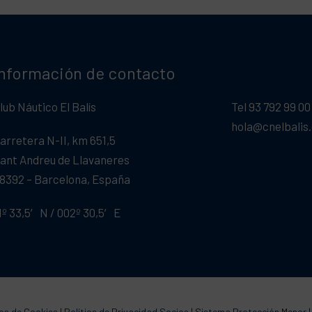
Información de contacto
lub Náutico El Balís
Tel 93 792 99 00
hola@cnelbalis
arretera N-II, km 651,5
ant Andreu de Llavaneres
8392 – Barcelona, España
1º 33,5′ N / 002º 30,5′ E
ica de Cookies
|
Política de Privacidad Socios
|
Sistema Protección Menor