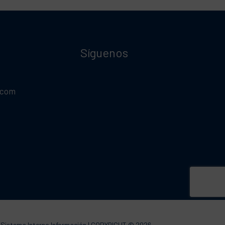
Síguenos
.com
|
Sistema Interno Información
| COPYRIGHT © 2026