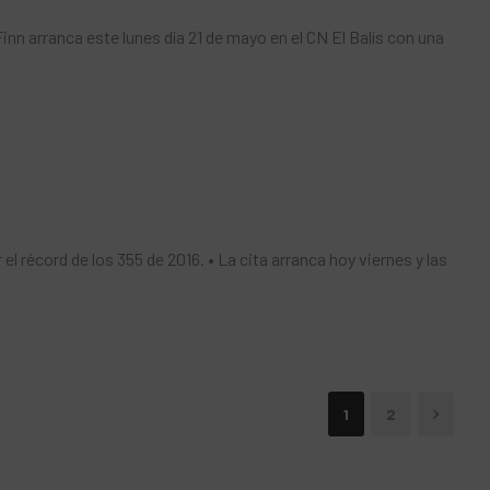
Finn arranca este lunes día 21 de mayo en el CN El Balís con una
el récord de los 355 de 2016. • La cita arranca hoy viernes y las
1
2