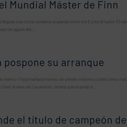
el Mundial Máster de Finn
 llegado a la costa catalana soplando entre los 5 y los 8 nudos El ca
ayo en aguas del...
nn pospone su arranque
 de viento • Para mañana martes se prevén mejores condiciones meteo
n Sant Andreu de Llavaneres, tendrá que esperar a...
nde el título de campeón de