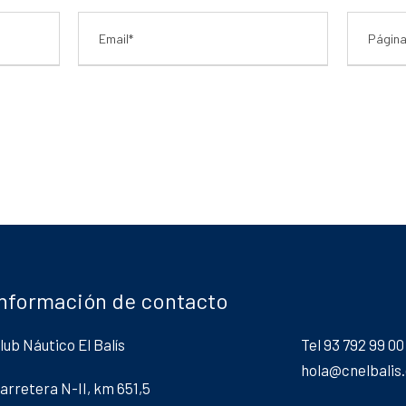
Información de contacto
lub Náutico El Balís
Tel 93 792 99 00
hola@cnelbalis
arretera N-II, km 651,5