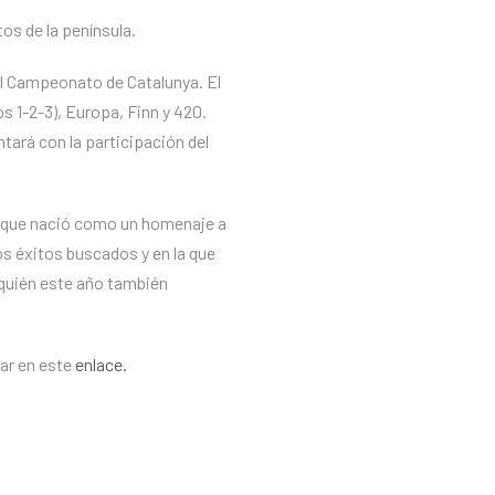
os de la península.
el Campeonato de Catalunya. El
ps 1-2-3), Europa, Finn y 420.
tará con la participación del
ís que nació como un homenaje a
os éxitos buscados y en la que
(quién este año también
zar en este
enlace.