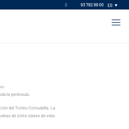
93 792 99 00
ES
yo.
da la península.
ición del Trofeo Cornudella. La
uebas de siete clases de vela: