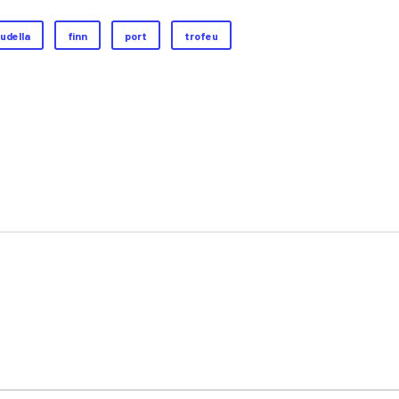
udella
finn
port
trofeu