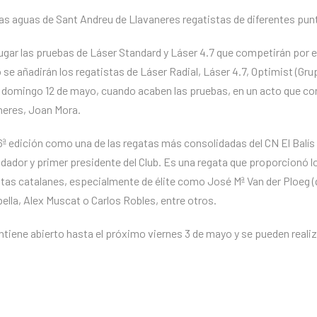
las aguas de Sant Andreu de Llavaneres regatistas de diferentes punt
lugar las pruebas de Láser Standard y Láser 4.7 que competirán por 
o se añadirán los regatistas de Láser Radial, Láser 4.7, Optimist (Gru
 domingo 12 de mayo, cuando acaben las pruebas, en un acto que con
neres, Joan Mora.
 46ª edición como una de las regatas más consolidadas del CN El Bal
dador y primer presidente del Club. Es una regata que proporcionó l
tas catalanes, especialmente de élite como José Mª Van der Ploeg 
ella, Alex Muscat o Carlos Robles, entre otros.
ntiene abierto hasta el próximo viernes 3 de mayo y se pueden reali