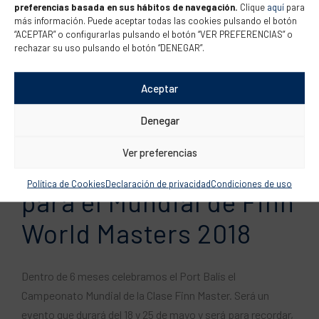
preferencias basada en sus hábitos de navegación.
Clique
aquí
para
Campeonato Mundial de la Clase Finn Master, un evento
más información. Puede aceptar todas las cookies pulsando el botón
que aglutinará más de 400 regatistas. Este será un evento
“ACEPTAR” o configurarlas pulsando el botón “VER PREFERENCIAS” o
rechazar su uso pulsando el botón “DENEGAR”.
único en nuestro club y a nivel mundial, es por este motivo
que hemos abierto una campaña de captación de
voluntarios para que gracias a...
Aceptar
Denegar
Ver preferencias
Inscripciones abiertas
Política de Cookies
Declaración de privacidad
Condiciones de uso
para el Mundial de Finn
World Masters 2018
Dentro de 6 meses celebramos el Port Balís el
Campeonato Mundial de la Clase Finn Master. Será un
evento que durará del 18 y 25 de mayo y será para recordar,