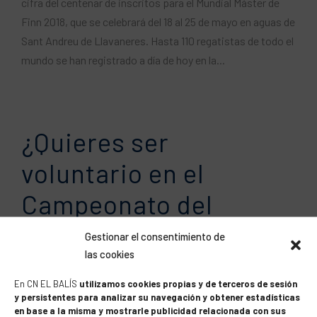
cifra del centenar de inscritos para el Mundial Máster de
Finn 2018, que se celebrará del 18 al 25 de mayo en aguas de
Sant Andreu de Llavaneres. Hasta 110 regatistas de todo el
mundo se han registrado a día de hoy en la...
¿Quieres ser
voluntario en el
Campeonato del
Mundo de los Finn
Gestionar el consentimiento de
las cookies
Master?
En CN EL BALÍS
utilizamos cookies propias y de terceros de sesión
y persistentes para analizar su navegación y obtener estadísticas
Del 18 al 25 de mayo celebramos en Port Balís el
en base a la misma y mostrarle publicidad relacionada con sus