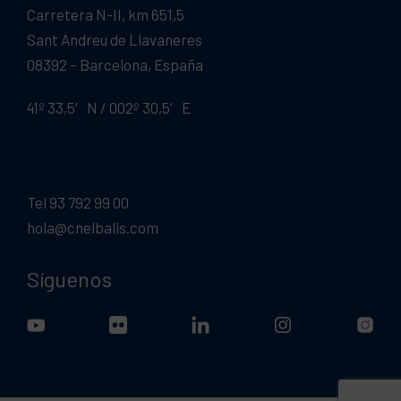
Carretera N-II, km 651,5
Sant Andreu de Llavaneres
08392 – Barcelona, España
41º 33,5′ N / 002º 30,5′ E
Tel 93 792 99 00
hola@cnelbalis.com
Síguenos