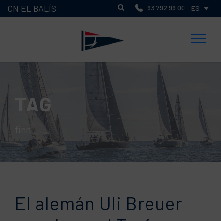
CN EL BALÍS
93 792 99 00
ES
TAG
finn
El alemán Uli Breuer