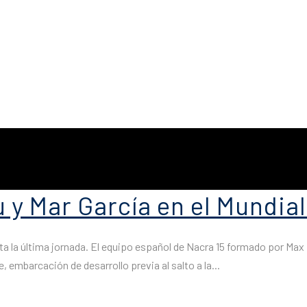
y Mar García en el Mundial
ta la última jornada. El equipo español de Nacra 15 formado por Max R
embarcación de desarrollo previa al salto a la...