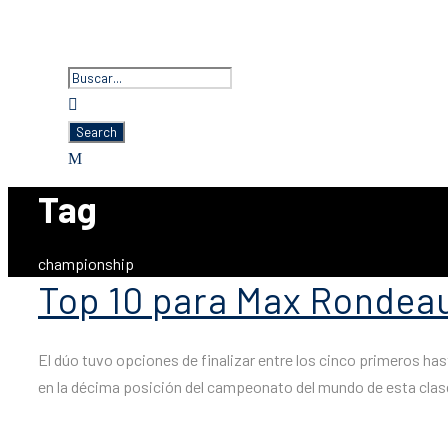
Tag
championship
Top 10 para Max Rondeau 
El dúo tuvo opciones de finalizar entre los cinco primeros has
en la décima posición del campeonato del mundo de esta clase, 