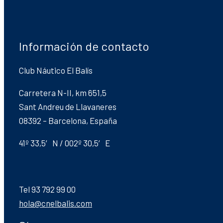
Información de contacto
Club Náutico El Balís
Carretera N-II, km 651,5
Sant Andreu de Llavaneres
08392 – Barcelona, España
41º 33,5′ N / 002º 30,5′ E
Tel 93 792 99 00
hola@cnelbalis.com