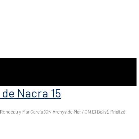
 de Nacra 15
ondeau y Mar García (CN Arenys de Mar / CN El Balís), finalizó