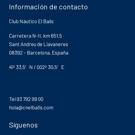
Información de contacto
Club Náutico El Balís
Carretera N-II, km 651,5
Sant Andreu de Llavaneres
08392 – Barcelona, España
41º 33,5′ N / 002º 30,5′ E
Tel 93 792 99 00
hola@cnelbalis.com
Síguenos