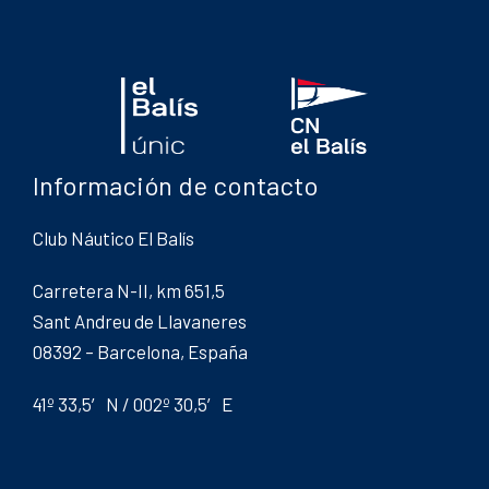
Información de contacto
Club Náutico El Balís
Carretera N-II, km 651,5
Sant Andreu de Llavaneres
08392 – Barcelona, España
41º 33,5′ N / 002º 30,5′ E