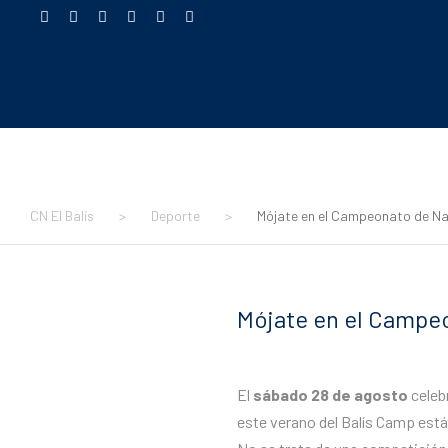
CN El Balís
>
Deporte
>
Mójate en el Campeonato de Na
Mójate en el Campe
El
sábado 28 de agosto
celebr
este verano del Balís Camp est