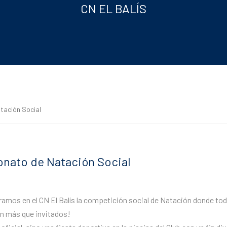
CN EL BALÍS
tación Social
onato de Natación Social
amos en el CN ​​El Balís la competición social de Natación donde to
án más que invitados!