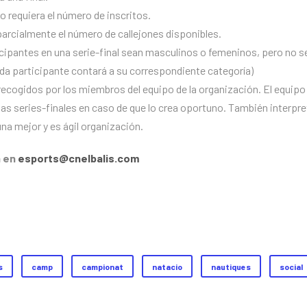
o requiera el número de inscritos.
parcialmente el número de callejones disponibles.
icipantes en una serie-final sean masculinos o femeninos, pero no se
da participante contará a su correspondiente categoría)
recogidos por los miembros del equipo de la organización. El equipo
e las series-finales en caso de que lo crea oportuno. También interpr
una mejor y es ágil organización.
a en
esports@cnelbalis.com
s
camp
campionat
natacio
nautiques
social