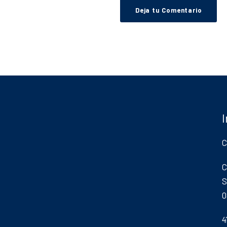
Inicio
El Club
Actividades sociales y deportiv
Campus de verano
Fitness Center
Escuela
Competición
Balís training center
Regatas El Balís
Meteo
C
Contacto
C
Inicio
Amarres y servicios
S
El Balís Gourmet
0
Base Náutica
El Balís Corporate
4
Localizaciones