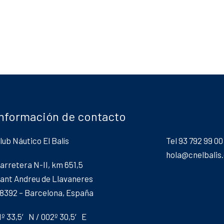
as
Información de contacto
lub Náutico El Balís
Tel 93 792 99 00
hola@cnelbalis
arretera N-II, km 651,5
ant Andreu de Llavaneres
8392 – Barcelona, España
1º 33,5′ N / 002º 30,5′ E