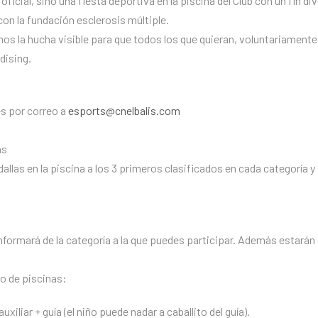
icial, sino una fiesta deportiva en la piscina del Club con un fin dive
on la fundación esclerosis múltiple.
os la hucha visible para que todos los que quieran, voluntariament
dising.
es por correo a
esports@cnelbalis.com
as
llas en la piscina a los 3 primeros clasificados en cada categoría y
informará de la categoría a la que puedes participar. Además estarán
o de piscinas:
auxiliar + guía (el niño puede nadar a caballito del guía).