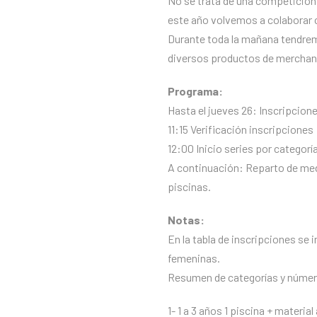
No se trata de una competición of
este año volvemos a colaborar c
Durante toda la mañana tendrem
diversos productos de merchan
Programa:
Hasta el jueves 26: Inscripcion
11:15 Verificación inscripciones
12:00 Inicio series por categorí
A continuación: Reparto de meda
piscinas.
Notas:
En la tabla de inscripciones se 
femeninas.
Resumen de categorías y númer
1- 1 a 3 años 1 piscina + material 