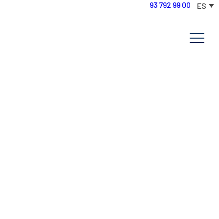
93 792 99 00
ES