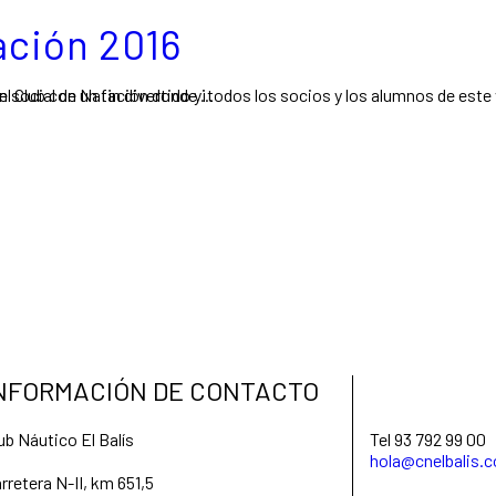
ación 2016
etición oficial, sino una fiesta deportiva en la piscina del Club con un fin divertido y...
NFORMACIÓN DE CONTACTO
ub Náutico El Balís
Tel 93 792 99 00
hola@cnelbalis.
rretera N-II, km 651,5