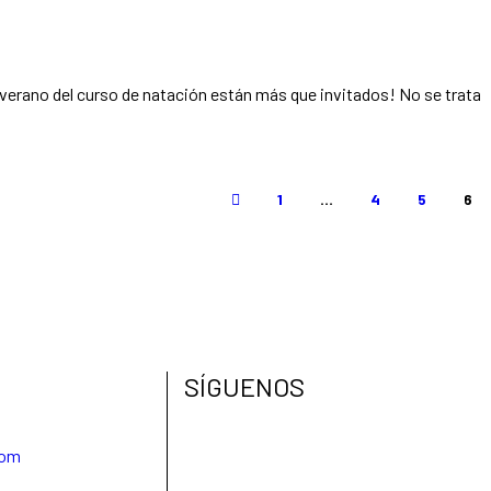
1
…
4
5
6
SÍGUENOS
com