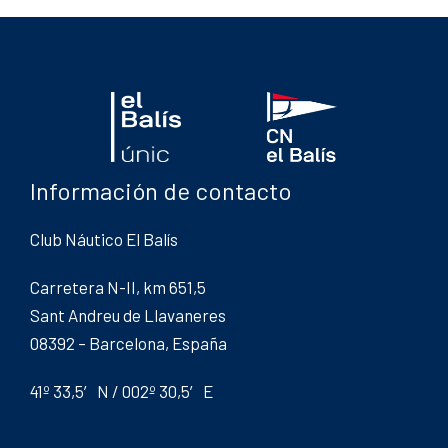
Información de contacto
Club Náutico El Balís
Carretera N-II, km 651,5
Sant Andreu de Llavaneres
08392 – Barcelona, España
41º 33,5′ N / 002º 30,5′ E