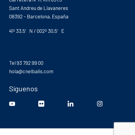
Sant Andreu de Llavaneres
08392 – Barcelona, España
41º 33,5′ N / 002º 30,5′ E
Tel 93 792 99 00
hola@cnelbalis.com
Síguenos