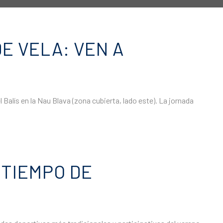
E VELA: VEN A
Balís en la Nau Blava (zona cubierta, lado este). La jornada
 TIEMPO DE