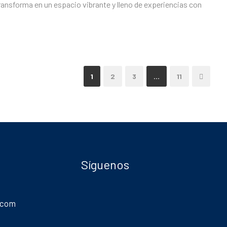
e transforma en un espacio vibrante y lleno de experiencias con
1
2
3
…
11
Síguenos
.com