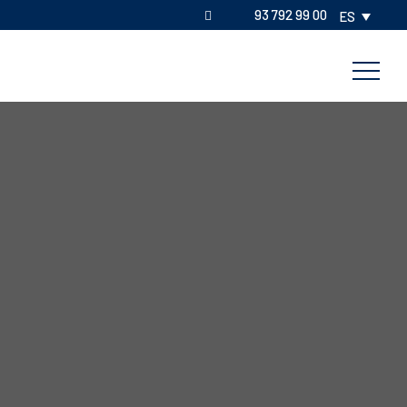
93 792 99 00
ES