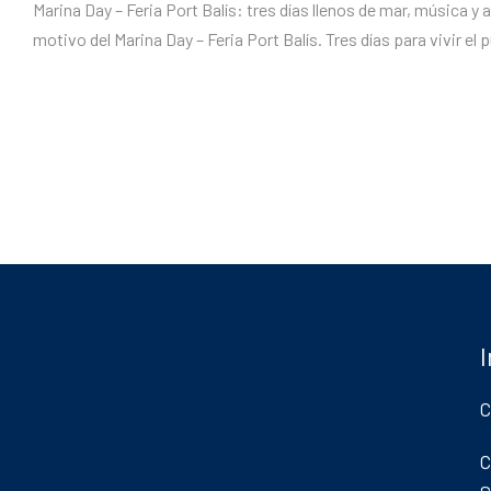
Marina Day – Feria Port Balís: tres días llenos de mar, música y 
motivo del Marina Day – Feria Port Balís. Tres días para vivir el
C
C