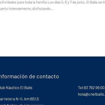
actividades para toda la familia Los días 5, 6 y 7 de junio, El Balís s
 puerto intensamente, disfrutando...
Información de contacto
lub Náutico El Balís
Tel 93 792 99 00
hola@cnelbalis
arretera N-II, km 651,5