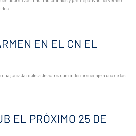
des deportivas más tradicionales y participativas del verano
ades...
ARMEN EN EL CN EL
on una jornada repleta de actos que rinden homenaje a una de las
UB EL PRÓXIMO 25 DE