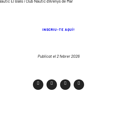
àutic El Balís i Club Nàutic d’Arenys de Mar
INSCRIU-TE AQUÍ!
Publicat el 2 febrer 2026