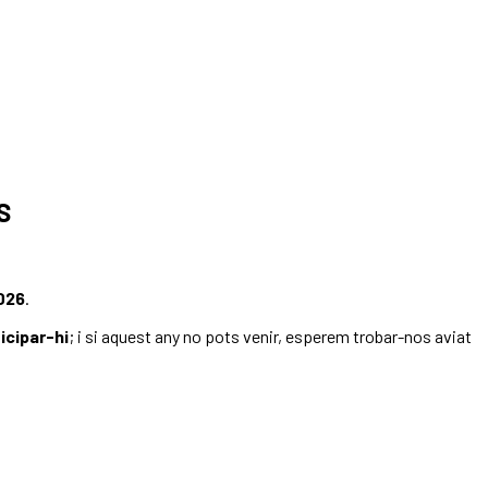
S
2026
.
icipar-hi
; i si aquest any no pots venir, esperem trobar-nos aviat