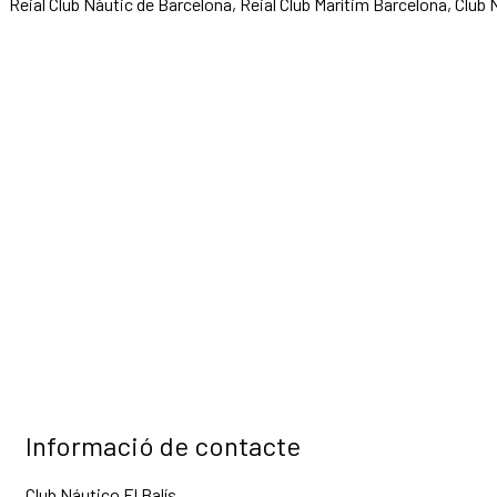
Reial Club Nàutic de Barcelona, Reial Club Marítim Barcelona, Club N
Informació de contacte
Club Náutico El Balís