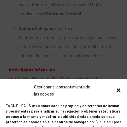
punto de información, en la carpa de El Balís
instalada en el
Pantalán Central
.
Sábado 6 de junio:
de 11 h a 13 h
Bautismos de remo gratuitos en la explanada de vela
ligera (en el mismo espacio donde se realizaron el
año pasado, junto a la embarcación de remo).
Actividades infantiles
Los más pequeños también tienen su espacio de
diversión:
Gestionar el consentimiento de
las cookies
Sábado 6 de junio – Arte con arena:
de 18 h a
En CN EL BALÍS
utilizamos cookies propias y de terceros de sesión
20.30 h
y persistentes para analizar su navegación y obtener estadísticas
en base a la misma y mostrarle publicidad relacionada con sus
Domingo 7 de junio – Happy Market:
de 12 h a 14.30
preferencias basada en sus hábitos de navegación.
Clique
aquí
para
h