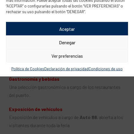
más información. Puede aceptar todas las cookies pulsando el botón
“ACEPTAR” o configurarlas pulsando el botón “VER PREFERENCIAS” o
rechazar su uso pulsando el botón “DENEGAR”.
Música en vivo
La música en directo pondrá ritmo y ambiente a cada
Aceptar
jornada:
Denegar
Viernes 5 de junio:
de 20.30 h a 22 h
Sábado 6 de junio:
de 20.30 h a 22 h
Ver preferencias
Domingo 7 de junio:
de 13 h a 14.30 h
Política de Cookies
Declaración de privacidad
Condiciones de uso
Gastronomía y bebidas
Una selección gastronómica a cargo de los restaurantes
del puerto.
Exposición de vehículos
Exposición de vehículos a cargo de
Auto 88
, abierta a los
visitantes durante toda la feria.