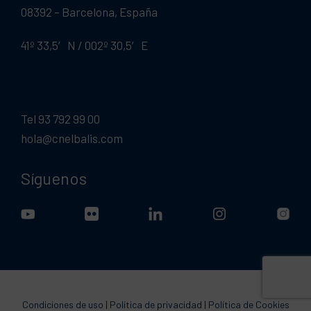
08392 – Barcelona, España
41º 33,5′ N / 002º 30,5′ E
Tel 93 792 99 00
hola@cnelbalis.com
Síguenos
Condiciones de uso
|
Política de privacidad
|
Política de Cookies