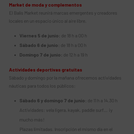
Market de moda y complementos
El Balís Market reunirá marcas emergentes y creadores
locales en un espacio único al aire libre.
Viernes 5 de junio:
de 18 h a 00 h
Sábado 6 de junio:
de 18 h a 00 h
Domingo 7 de junio:
de 12 h a 19 h
Actividades deportivas gratuitas
Sábado y domingo por la mañana ofrecemos actividades
náuticas para todos los públicos:
Sábado 6 y domingo 7 de junio:
de 11 h a 14.30 h
Actividades: vela ligera, kayak, paddle surf… ¡y
mucho más!
Plazas limitadas. Inscripción el mismo día en el