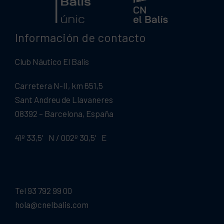
Información de contacto
Club Náutico El Balís
Carretera N-II, km 651,5
Sant Andreu de Llavaneres
08392 – Barcelona, España
41º 33,5′ N / 002º 30,5′ E
Tel 93 792 99 00
hola@cnelbalis.com