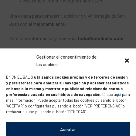
• Menú socio infantil (hasta 15 años): 22 €
Una velada para compartir, celebrar y vivir la magia de San
Juan con el mejor ambiente.
Para más información y reservas:
hola@cnelbalis.com
Gestionar el consentimiento de
las cookies
En CN EL BALÍS
utilizamos cookies propias y de terceros de sesión
Publicado 28.05.2026
y persistentes para analizar su navegación y obtener estadísticas
en base a la misma y mostrarle publicidad relacionada con sus
preferencias basada en sus hábitos de navegación.
Clique
aquí
para
más información. Puede aceptar todas las cookies pulsando el botón
“ACEPTAR” o configurarlas pulsando el botón “VER PREFERENCIAS” o
rechazar su uso pulsando el botón “DENEGAR”.
Aceptar
caps de setmana
cursos
findes
vela