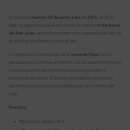
El próximo
martes 23 de junio a las 21:00 h
, el CN El
Balís acogerá una nueva edición de la tradicional
Verbena
de San Juan
, una de las noches más esperadas del año en
un entorno privilegiado junto al mar.
La celebración tendrá lugar en la
zona del Oasi
y está
pensada para disfrutar en familia, con un ambiente festivo
y una propuesta gastronómica especial para dar la
bienvenida al verano. El evento está abierto a socios y
también a no socios acompañados por un miembro del
Club.
Precios:
Menú socio adulto: 55 €