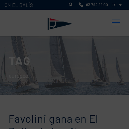
CN EL BALÍS
93 792 99 00
ES
TAG
europeo
Favolini gana en El