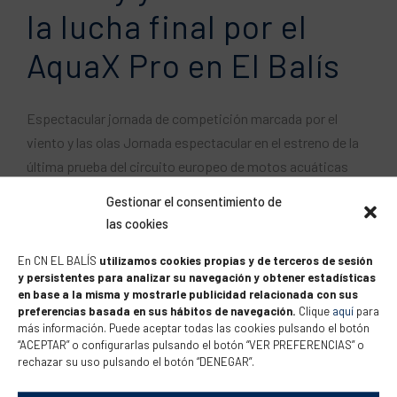
la lucha final por el
AquaX Pro en El Balís
Espectacular jornada de competición marcada por el
viento y las olas Jornada espectacular en el estreno de la
última prueba del circuito europeo de motos acuáticas
AquaX Pro que se celebra este fin de semana en aguas del
Gestionar el consentimiento de
Club Nàutic El Balís. En la categoría reina, el Enduro Pro, el
las cookies
británico Joseph Harvey (Kawasaki), líder...
En CN EL BALÍS
utilizamos cookies propias y de terceros de sesión
y persistentes para analizar su navegación y obtener estadísticas
en base a la misma y mostrarle publicidad relacionada con sus
preferencias basada en sus hábitos de navegación.
Clique
aquí
para
más información. Puede aceptar todas las cookies pulsando el botón
El Balís repite como
“ACEPTAR” o configurarlas pulsando el botón “VER PREFERENCIAS” o
rechazar su uso pulsando el botón “DENEGAR”.
final del circuito