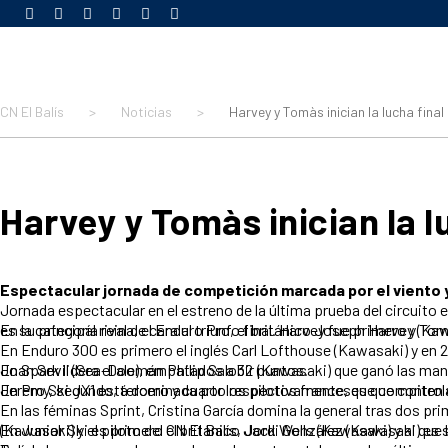
CN El Balís
>
Noticias
>
Harvey y Tomàs inician la lucha final
Harvey y Tomàs inician la l
Espectacular jornada de competición marcada por el viento y
Jornada espectacular en el estreno de la última prueba del circuito
En la categoría reina, el Enduro Pro, el británico Joseph Harvey (Kawasaki), líder del circuito AquaX Pro, no dio opción en la única manga disp
En Enduro 300 es primero el inglés Carl Lofthouse (Kawasaki) y en 
En Spark lidera el alemán Philip Salobir (Kawasaki) que ganó las mangas al que le sigue Carlos Villar (Yamaha) que hizo dos segundos, mientras que se disputan la tercera plaza Alejandro Prats (Sea-Doo) y Joan Sevil (Sea-Doo), empatados a 32 puntos.
En Pro Ski JX1 está dominada por los pilotos franceses que controlan las seis primeras posiciones. Lidera Valentin Dardillat (Kommander), seguido por el trío de hermanos Poret: Mickäel, Morgan y Jeremy, segundo, terce
En las féminas Sprint, Cristina García domina la general tras dos pr
En Junior Ski es primero el británico Jack Wells (Kawasaki) y al que le siguen los españoles Esteban Díaz (Kawasaki) y Kiko Aguilera (Kawasaki), segundo y tercero. En Ski Pro Am el francés Maxime Faisy (Kawasaki) y el piloto del CN El Balís, Jordi Gonzále