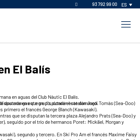
93 792 99 00
ES
en El Balís
mana en aguas del Club Nàutic El Balís.
con lo que aumenta a 20 la ventaja en la general a falta de dos mangas que se disputarán este domingo.
es primero el francés George Blanch (Kawasaki).