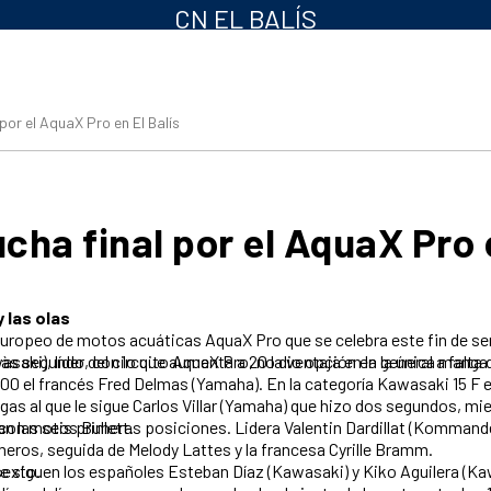
CN EL BALÍS
 por el AquaX Pro en El Balís
ucha final por el AquaX Pro 
 las olas
 europeo de motos acuáticas AquaX Pro que se celebra este fin de se
utada en este grupo, donde el catalán Jordi Tomàs (Sea-Doo) es su principal rival de cara al triunfo final. Harvey fue primero y Tomàs segundo, 
200 el francés Fred Delmas (Yamaha). En la categoría Kawasaki 15 F 
ro y cuarto respectivamente, que compiten con motos Bullett.
imeros, seguida de Melody Lattes y la francesa Cyrille Bramm.
z (Kawasaki) es sexto.