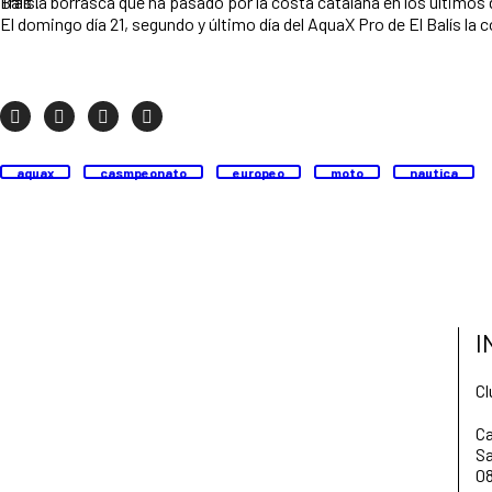
Tras la borrasca que ha pasado por la costa catalana en los últimos días, el día estuvo marcado por el sol y el viento de levante entre los 14 y 20 nudos, que levantó olas junto a la playa y el espigón de Port Balís.
El domingo día 21, segundo y último día del AquaX Pro de El Balís la co
aquax
casmpeonato
europeo
moto
nautica
I
Cl
Ca
Sa
08