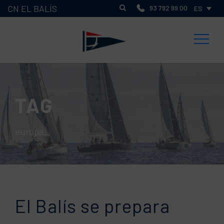
CN EL BALÍS
93 792 99 00
ES
TAG
europa
El Balís se prepara