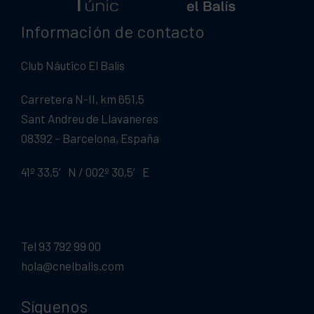
Información de contacto
Club Náutico El Balís
Carretera N-II, km 651,5
Sant Andreu de Llavaneres
08392 – Barcelona, España
41º 33,5′ N / 002º 30,5′ E
Tel 93 792 99 00
hola@cnelbalis.com
Síguenos