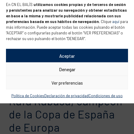
el Europeo juvenil de la
En CN EL BALÍS
utilizamos cookies propias y de terceros de sesión
y persistentes para analizar su navegación y obtener estadísticas
clase Europa
en base a la misma y mostrarle publicidad relacionada con sus
preferencias basada en sus hábitos de navegación.
Clique
aquí
para
más información. Puede aceptar todas las cookies pulsando el botón
“ACEPTAR” o configurarlas pulsando el botón “VER PREFERENCIAS” o
Del 10 al 14 de julio se ha celebrado el Europeo de la clase
rechazar su uso pulsando el botón “DENEGAR”.
Europa en el Lago di Garda (Italia) donde han destacado
regatistas de El Balís. El campeonato ha sido organizado
Aceptar
por el Club italiano Circolo Vela Arco y ha contado con un
total de 61 inscritos en la categoría masculina y 35...
Denegar
Ver preferencias
Política de Cookies
Declaración de privacidad
Condiciones de uso
Rafa Rabasa, campeón
de la Copa de España
de Europa