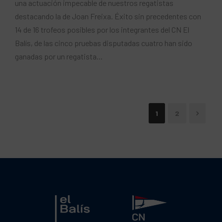
una actuación impecable de nuestros regatistas
destacando la de Joan Freixa. Éxito sin precedentes con
14 de 16 trofeos posibles por los integrantes del CN El
Balís, de las cinco pruebas disputadas cuatro han sido
ganadas por un regatista...
1
2