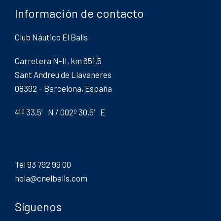
Información de contacto
Club Náutico El Balís
Carretera N-II, km 651,5
Sant Andreu de Llavaneres
08392 – Barcelona, España
41º 33,5′ N / 002º 30,5′ E
Tel 93 792 99 00
hola@cnelbalis.com
Síguenos