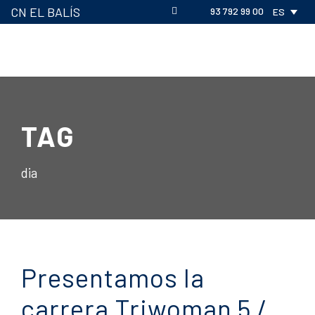
CN EL BALÍS
93 792 99 00
ES
TAG
dia
Presentamos la
carrera Triwoman 5 /