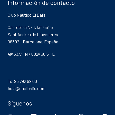
Información de contacto
Club Náutico El Balís
Carretera N-II, km 651,5
Sant Andreu de Llavaneres
08392 – Barcelona, España
41º 33,5′ N / 002º 30,5′ E
Tel 93 792 99 00
hola@cnelbalis.com
Síguenos