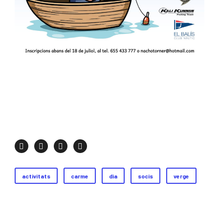
activitats
carme
dia
socis
verge