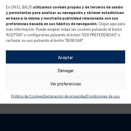
socios
En CN EL BALÍS
utilizamos cookies propias y de terceros de sesión
y persistentes para analizar su navegación y obtener estadísticas
en base a la misma y mostrarle publicidad relacionada con sus
preferencias basada en sus hábitos de navegación.
Clique
aquí
para
El próximo 29 de agosto celebramos en los salones del
más información. Puede aceptar todas las cookies pulsando el botón
edificio social del Club y en la terraza del Oasis, la
“ACEPTAR” o configurarlas pulsando el botón “VER PREFERENCIAS” o
rechazar su uso pulsando el botón “DENEGAR”.
Asamblea General Ordinaria y Extraordinaria, bajo la
Presidencia del Sr. Fran Ripoll y la asistencia de otros
Aceptar
miembros de la Junta Directiva. La convocatoria ha sido
enviada a todos los socios por correo ordinario....
Denegar
Ver preferencias
Política de Cookies
Declaración de privacidad
Condiciones de uso