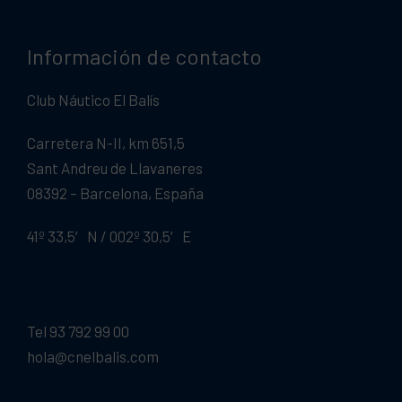
Información de contacto
Club Náutico El Balís
Carretera N-II, km 651,5
Sant Andreu de Llavaneres
08392 – Barcelona, España
41º 33,5′ N / 002º 30,5′ E
Tel 93 792 99 00
hola@cnelbalis.com