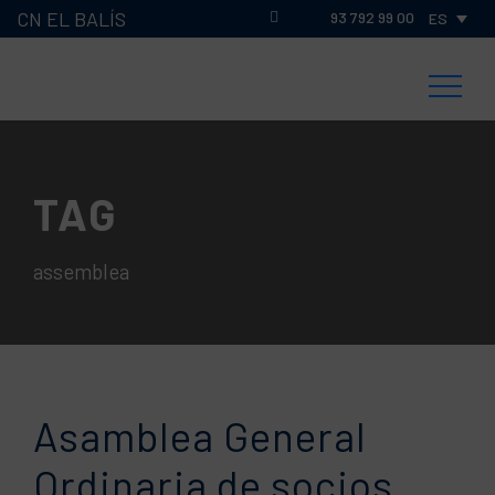
CN EL BALÍS
93 792 99 00
ES
TAG
assemblea
Asamblea General
Ordinaria de socios