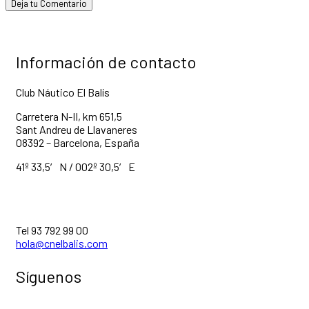
Información de contacto
Club Náutico El Balís
Carretera N-II, km 651,5
Sant Andreu de Llavaneres
08392 – Barcelona, España
41º 33,5′ N / 002º 30,5′ E
Tel 93 792 99 00
hola@cnelbalis.com
Síguenos