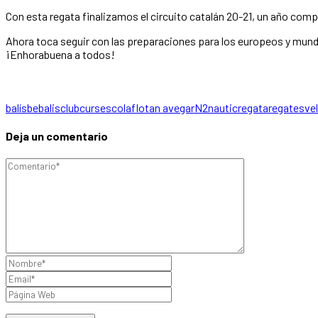
Con esta regata finalizamos el circuito catalán 20-21, un año com
Ahora toca seguir con las preparaciones para los europeos y mun
¡Enhorabuena a todos!
balís
bebalis
club
curs
escola
flota
n avegar
N2
nautic
regata
regates
ve
Deja un comentario