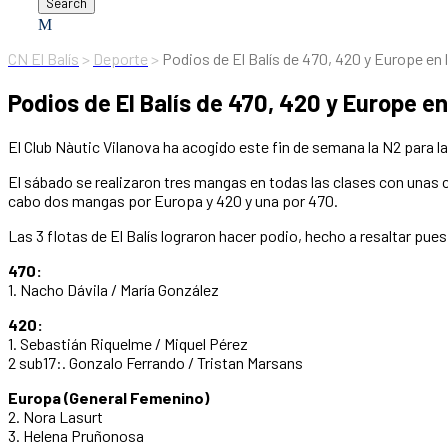
CN El Balís
>
Deporte
>
Podios de El Balís de 470, 420 y Europe en 
Podios de El Balís de 470, 420 y Europe en
El Club Nàutic Vilanova ha acogido este fin de semana la N2 para las
El sábado se realizaron tres mangas en todas las clases con unas c
cabo dos mangas por Europa y 420 y una por 470.
Las 3 flotas de El Balís lograron hacer podio, hecho a resaltar pue
470:
1. Nacho Dávila / María González
420:
1. Sebastián Riquelme / Miquel Pérez
2 sub17:. Gonzalo Ferrando / Tristan Marsans
Europa (General Femenino)
2. Nora Lasurt
3. Helena Pruñonosa