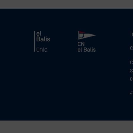
C
C
S
0
4