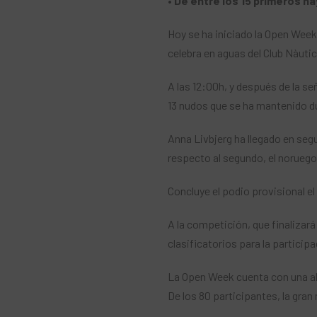
• De entre los 15 primeros ha
Hoy se ha iniciado la Open Wee
celebra en aguas del Club Nàutic 
A las 12:00h, y después de la se
13 nudos que se ha mantenido d
Anna Livbjerg ha llegado en seg
respecto al segundo, el norueg
Concluye el podio provisional el 
A la competición, que finalizar
clasificatorios para la particip
La Open Week cuenta con una abu
De los 80 participantes, la gra