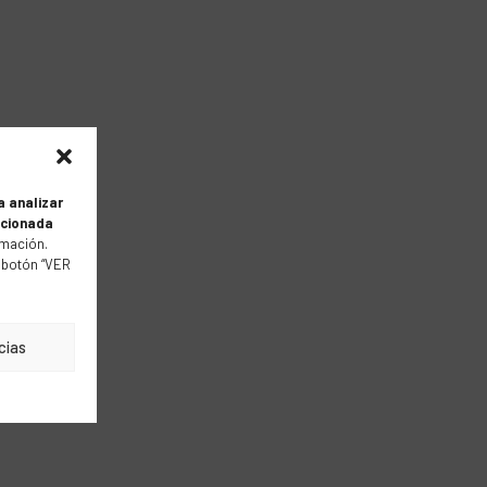
a analizar
acionada
mación.
 botón “VER
cias