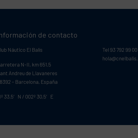
Información de contacto
lub Náutico El Balís
Tel 93 792 99 00
hola@cnelbalis
arretera N-II, km 651,5
ant Andreu de Llavaneres
8392 – Barcelona, España
1º 33,5′ N / 002º 30,5′ E