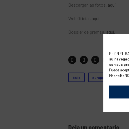
Descargar las fotos,
aquí
.
Web Oficial,
aquí
.
Dossier de premsa,
aquí
.
En CN EL B
su navegac
con sus pr
Puede acept
PREFERENCIA
balís
europe
ewc
Deja un comentario