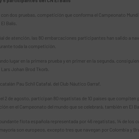
y 5 participantes del CN El Balís
k con dos pruebas, competición que conforma el Campeonato Mundial
El Balís.
ñal de atención, las 80 embarcaciones participantes han salido a nav
urante toda la competición.
undo lugar en la primera prueba y en primer en la segunda, consiguie
o Lars Johan Brod Tkorb.
catalán Pau Schil Catafal, del Club Náutico Garraf.
á el 2 de agosto, participan 80 regatistas de 10 países que compiten
ación en el Campeonato del mundo que se celebrará, también en El Balí
ndante flota española representada por 46 regatistas, 14 de los cua
n mayoría son europeos, excepto tres que navegan por Colombia y Bra