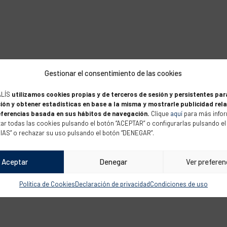
Gestionar el consentimiento de las cookies
ALÍS
utilizamos cookies propias y de terceros de sesión y persistentes par
ión y obtener estadísticas en base a la misma y mostrarle publicidad rel
eferencias basada en sus hábitos de navegación.
Clique
aquí
para más infor
ar todas las cookies pulsando el botón “ACEPTAR” o configurarlas pulsando el
S” o rechazar su uso pulsando el botón “DENEGAR”.
mundial
open
regata
week
Aceptar
Denegar
Ver preferen
Política de Cookies
Declaración de privacidad
Condiciones de uso