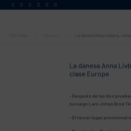
CN El Balís
>
Deporte
>
La danesa Anna Livbjerg, campe
La danesa Anna Livb
clase Europe
• Después de las dos pruebas
noruego Lars Johan Brod Tk
• El tercer lugar provisional 