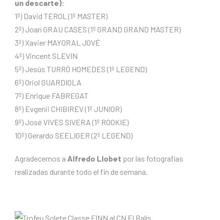
un descarte):
1º) David TEROL (1º MASTER)
2º) Joan GRAU CASES (1º GRAND GRAND MASTER)
3º) Xavier MAYORAL JOVÉ
4º) Vincent SLEVIN
5º) Jesús TURRÓ HOMEDES (1º LEGEND)
6º) Oriol GUARDIOLA
7º) Enrique FABREGAT
8º) Evgenii CHIBIREV (1º JUNIOR)
9º) José VIVES SIVERA (1º ROOKIE)
10º) Gerardo SEELIGER (2º LEGEND)
Agradecemos a
Alfredo Llobet
por las fotografías
realizadas durante todo el fin de semana.