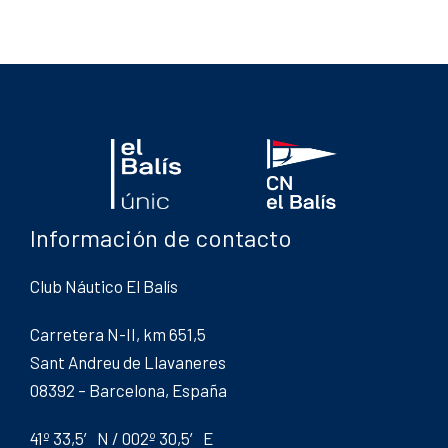
Información de contacto
Club Náutico El Balís
Carretera N-II, km 651,5
Sant Andreu de Llavaneres
08392 – Barcelona, España
41º 33,5′ N / 002º 30,5′ E