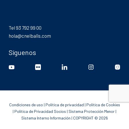
Tel 93 792 99 00
hola@cnelbalis.com
Síguenos
Condiciones de uso
|
Política de privacidad
|
Política de Cookies
|
Política de Privacidad Socios
|
Sistema Protección Menor
|
Sistema Interno Información
| COPYRIGHT © 2026