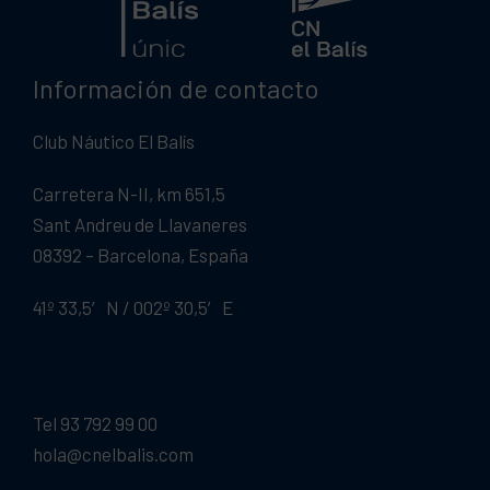
Información de contacto
Club Náutico El Balís
Carretera N-II, km 651,5
Sant Andreu de Llavaneres
08392 – Barcelona, España
41º 33,5′ N / 002º 30,5′ E
Tel 93 792 99 00
hola@cnelbalis.com