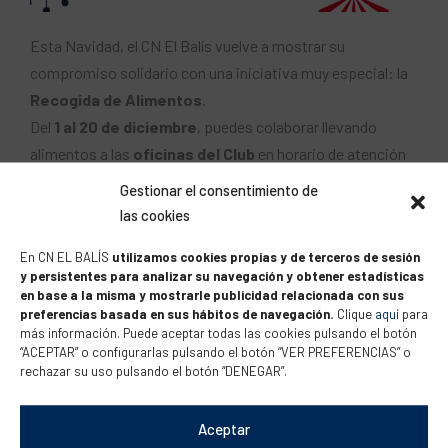
Esta Navidad, el CN El Balís vuelve a mostrar su
compromiso solidario con una iniciativa muy especial: la
Recogida de Alimentos
.
Del
1 al 20 de diciembre
, puedes colaborar llevando
alimentos a las
oficinas del Club
en horario de atención
al cliente.
Gestionar el consentimiento de
las cookies
Todos los productos recogidos se destinarán a
Cáritas
,
ayudando a las familias que más lo necesitan en estas
En CN EL BALÍS
utilizamos cookies propias y de terceros de sesión
y persistentes para analizar su navegación y obtener estadísticas
fechas tan señaladas.
en base a la misma y mostrarle publicidad relacionada con sus
preferencias basada en sus hábitos de navegación.
Clique
aquí
para
¡Únete a esta acción solidaria y hagamos que esta
más información. Puede aceptar todas las cookies pulsando el botón
“ACEPTAR” o configurarlas pulsando el botón “VER PREFERENCIAS” o
Navidad llegue a todos!
rechazar su uso pulsando el botón “DENEGAR”.
Para más información, contacta con nosotros en
Aceptar
hola@cnelbalis.com