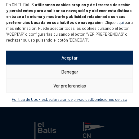
En CN EL BALÍS
utilizamos cookies propias y de terceros de sesión
Del 18 al 22 de diciembre se celebró una apasionante 43ª
y persistentes para analizar su navegación y obtener estadísticas
Christmas Race con la destacada participación de la flota
en base a la misma y mostrarle publicidad relacionada con sus
preferencias basada en sus hábitos de navegación.
Clique
aquí
para
de 420 de El Balís. A pesar de las condiciones fuertes de
más información. Puede aceptar todas las cookies pulsando el botón
viento y olas durante las primeras jornadas, el último día
“ACEPTAR” o configurarlas pulsando el botón “VER PREFERENCIAS” o
no se disputó ninguna prueba por la falta absoluta de
rechazar su uso pulsando el botón “DENEGAR”.
viento. La regata...
Aceptar
Denegar
Ver preferencias
Política de Cookies
Declaración de privacidad
Condiciones de uso