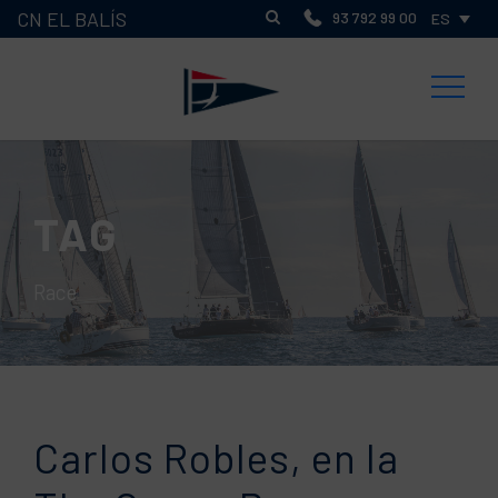
CN EL BALÍS
93 792 99 00
ES
TAG
Race
Carlos Robles, en la