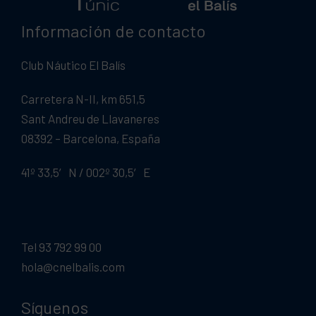
Información de contacto
Club Náutico El Balís
Carretera N-II, km 651,5
Sant Andreu de Llavaneres
08392 – Barcelona, España
41º 33,5′ N / 002º 30,5′ E
Tel 93 792 99 00
hola@cnelbalis.com
Síguenos