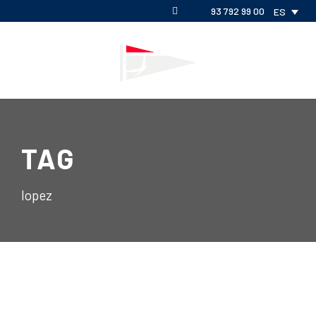
93 792 99 00
ES
TAG
lopez