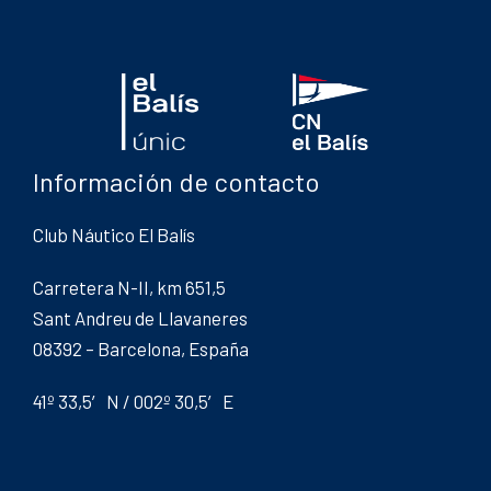
Información de contacto
Club Náutico El Balís
Carretera N-II, km 651,5
Sant Andreu de Llavaneres
08392 – Barcelona, España
41º 33,5′ N / 002º 30,5′ E