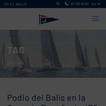
CN EL BALÍS
93 792 99 00
ES
TAG
gallega
Podio del Balís en la