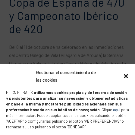
Copa de España de 470
y Campeonato Ibérico
de 420
Del 8 al 11 de octubre se ha celebrado en las inmediaciones
del Centro Galego de Vela (Vilagarcía de Arousa) la Semana
Olímpica de Galicia, II Trofeo Centro Galego de Vela. En esta
competición se ha celebrado la Copa de España de 470 y
Gestionar el consentimiento de
el Campeonato Ibérico de la clase 420. En ambas
las cookies
competiciones han...
En CN EL BALÍS
utilizamos cookies propias y de terceros de sesión
y persistentes para analizar su navegación y obtener estadísticas
en base a la misma y mostrarle publicidad relacionada con sus
preferencias basada en sus hábitos de navegación.
Clique
aquí
para
más información. Puede aceptar todas las cookies pulsando el botón
“ACEPTAR” o configurarlas pulsando el botón “VER PREFERENCIAS” o
rechazar su uso pulsando el botón “DENEGAR”.