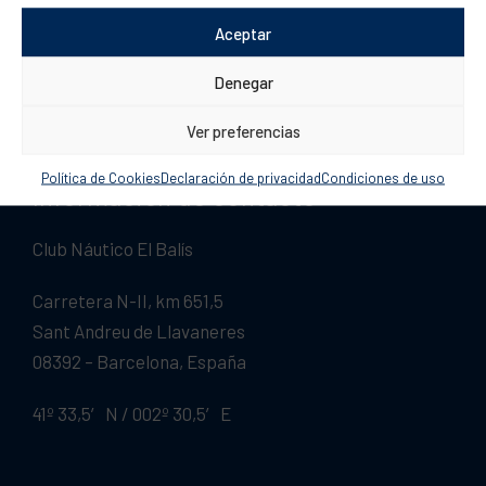
Aceptar
Denegar
Ver preferencias
Política de Cookies
Declaración de privacidad
Condiciones de uso
Información de contacto
Club Náutico El Balís
Carretera N-II, km 651,5
Sant Andreu de Llavaneres
08392 – Barcelona, España
41º 33,5′ N / 002º 30,5′ E