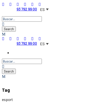
93 792 99 00
ES
93 792 99 00
ES
Tag
esport