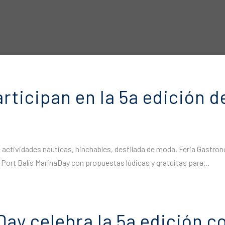
ticipan en la 5a edición de 
con actividades náuticas, hinchables, desfilada de moda, Feria Gastr
a Port Balís MarinaDay con propuestas lúdicas y gratuitas para...
Day celebra la 5a edición c