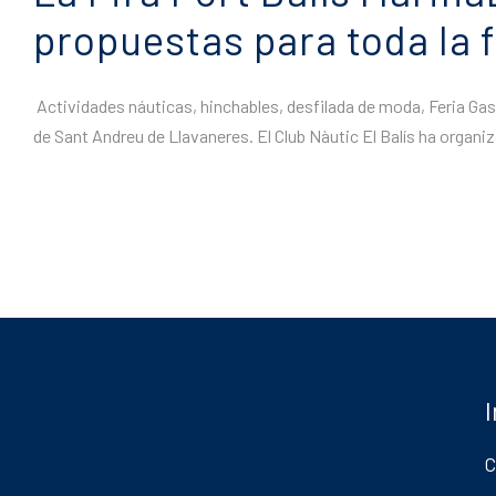
propuestas para toda la 
Actividades náuticas, hinchables, desfilada de moda, Feria Gast
de Sant Andreu de Llavaneres. El Club Nàutic El Balís ha organiz
C