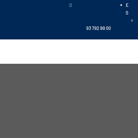
E
S
93 792 99 00