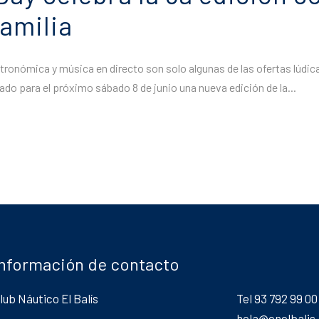
familia
ronómica y música en directo son solo algunas de las ofertas lúdicas
ado para el próximo sábado 8 de junio una nueva edición de la...
Información de contacto
lub Náutico El Balís
Tel 93 792 99 00
hola@cnelbalis