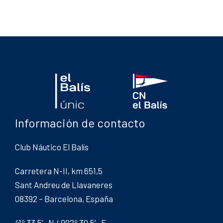
Información de contacto
Club Náutico El Balís
Carretera N-II, km 651,5
Sant Andreu de Llavaneres
08392 – Barcelona, España
41º 33,5′ N / 002º 30,5′ E