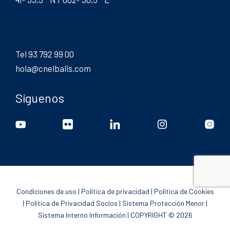
Tel 93 792 99 00
hola@cnelbalis.com
Síguenos
Condiciones de uso
|
Política de privacidad
|
Política de Cookies
|
Política de Privacidad Socios
|
Sistema Protección Menor
|
Sistema Interno Información
| COPYRIGHT © 2026