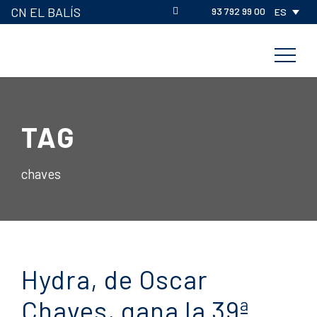
CN EL BALÍS
93 792 99 00
ES
TAG
chaves
Hydra, de Oscar
Chaves, gana la 39ª