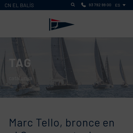
CN EL BALÍS
93 792 99 00
ES
TAG
catalunya
Marc Tello, bronce en