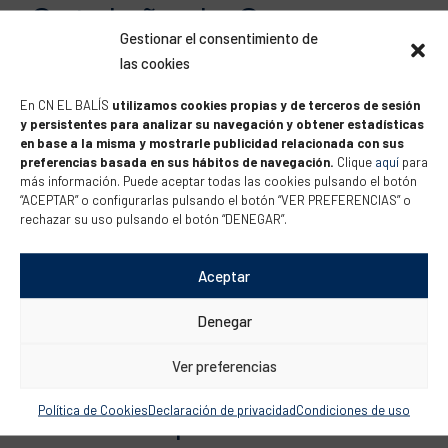
Cataluña de Cruceros
Gestionar el consentimiento de
ORC- IV Trofeo Sailing
las cookies
Meeting
En CN EL BALÍS
utilizamos cookies propias y de terceros de sesión
y persistentes para analizar su navegación y obtener estadísticas
en base a la misma y mostrarle publicidad relacionada con sus
preferencias basada en sus hábitos de navegación.
Clique
aquí
para
Este fin de semana se disfrutó en Port Ginesta de la
más información. Puede aceptar todas las cookies pulsando el botón
Sailing Meeting 2017 donde el ambiente náutico estuvo
“ACEPTAR” o configurarlas pulsando el botón “VER PREFERENCIAS” o
rechazar su uso pulsando el botón “DENEGAR”.
presente en todo momento. Sin embargo, durante el fin de
semana también tuvo lugar el Campeonato de Cataluña de
Cruceros ORC – IV Trofeo Sailing Meeting, patrocinado por
Aceptar
Fujifilm, Pantaenius y ADP, que reunió este año...
Denegar
Ver preferencias
Sub campeones de
Política de Cookies
Declaración de privacidad
Condiciones de uso