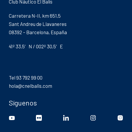
Club Náutico El Balís
Carretera N-II, km 651,5
Sant Andreu de Llavaneres
08392 – Barcelona, España
41º 33,5′ N / 002º 30,5′ E
Tel 93 792 99 00
hola@cnelbalis.com
Síguenos