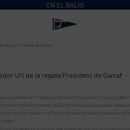
CN EL BALÍS
 la regata President de Garraf
dor U11 de la regata President de Garraf
ro, se celebró la 3ª regata de Optimist (nivel 2) del Circuito Catalán re
 y en la V regata Presidente de Garraf sólo se pudo navegar sábado, 
fuertes vientos obligaron al Comité de regatas a anular todas las pr
 Under 11.
to por los avances y mejoras que a base de muchos entrenamientos 