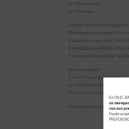
34. Mik Beumala
36. Olivia Alós
La clase windsurf y el equipo d
Obtuvieron unos fantásticos res
2. absoluto y masculino: Oriol Vi
3. masculino (4 absoluto) Marti 
3. femenino (6 absoluta): Natal
Otros resultados:
2. Eva Piris en Techno sub15
4) Julia Gomez Roa en Techno s
11) Santi Costa Hoevel en Techn
En CN EL B
su navegac
Enhorabuena a todos y todas!
con sus pr
Puede acept
PREFERENCIA