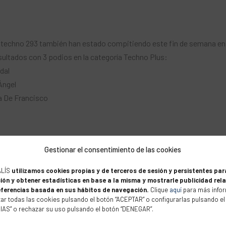
e techno 293 también han estado compitiendo este fin de semana en
ultados con 3 podios en la categoría Techno Plus:
dal
Ángel
ia De Francisco
ub17
Gestionar el consentimiento de las cookies
o Plus
ALÍS
utilizamos cookies propias y de terceros de sesión y persistentes par
ión y obtener estadísticas en base a la misma y mostrarle publicidad rel
eferencias basada en sus hábitos de navegación.
Clique
aquí
para más infor
ar todas las cookies pulsando el botón “ACEPTAR” o configurarlas pulsando el
S” o rechazar su uso pulsando el botón “DENEGAR”.