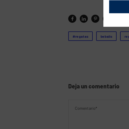
#regatas
bebalis
re
Deja un comentario