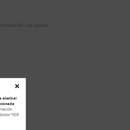
 la regata N2 Los Salados.
a analizar
acionada
mación.
 botón “VER