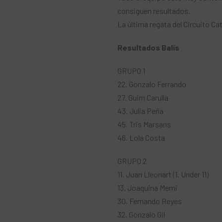
consiguen resultados.
La última regata del Circuito Cata
Resultados Balís
GRUPO 1
22. Gonzalo Ferrando
27. Guim Carulla
43. Julia Peña
45. Tris Marsans
46. ​​Lola Costa
GRUPO 2
11. Juan Lleonart (1. Under 11)
13. Joaquina Memi
30. Fernando Reyes
32. Gonzalo Gil