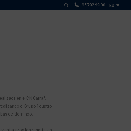
93 792 99 00
ES
alizada en el CN ​​Garraf.
realizando el Grupo 1 cuatro
uebas del domingo.
y esfuerzos los regatistas