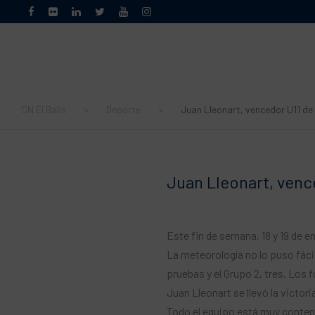
CN El Balís
>
Deporte
>
Juan Lleonart, vencedor U11 de
Juan Lleonart, vence
Este fin de semana, 18 y 19 de ene
La meteorología no lo puso fácil
pruebas y el Grupo 2, tres. Los 
Juan Lleonart se llevó la victoria
Todo el equipo está muy conten