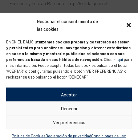
Ferrando y Tristan Marsans – top 25 de la general.
Además, buena participación del resto de regatistas:
Gestionar el consentimiento de
las cookies
– En la clase 420
Julia/Joan, Ona/Carla, Jana/Martina y
Mariona/Nina
En CN EL BALÍS
utilizamos cookies propias y de terceros de sesión
y persistentes para analizar su navegación y obtener estadísticas
– En la clase Europa
Nico Borras y Daniela Borras
en base a la misma y mostrarle publicidad relacionada con sus
– En la clase ILCA
Olivia Alos
preferencias basada en sus hábitos de navegación.
Clique
aquí
para
más información. Puede aceptar todas las cookies pulsando el botón
“ACEPTAR” o configurarlas pulsando el botón “VER PREFERENCIAS” o
A seguir así equipo!!!!
rechazar su uso pulsando el botón “DENEGAR”.
Resultados
Aceptar
https://www.christmasrace.org/en/default/races/race-
Denegar
resultsall
Ver preferencias
Política de Cookies
Declaración de privacidad
Condiciones de uso