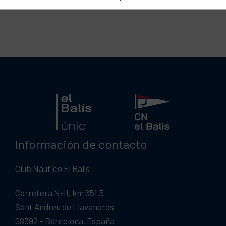
Información de contacto
Club Náutico El Balís
Carretera N-II, km 651,5
Sant Andreu de Llavaneres
08392 – Barcelona, España