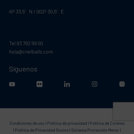
41º 33,5′ N / 002º 30,5′ E
Tel 93 792 99 00
hola@cnelbalis.com
Síguenos
Condiciones de uso
|
Política de privacidad
|
Política de Cookies
|
Política de Privacidad Socios
|
Sistema Protección Menor
|