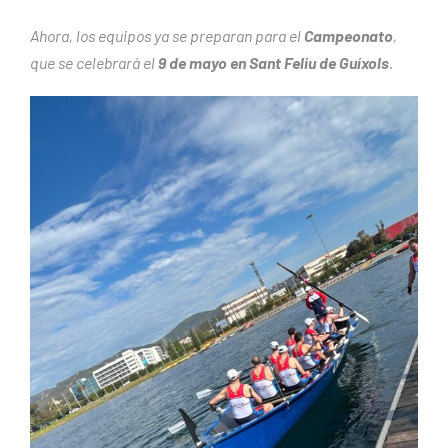
Ahora, los equipos ya se preparan para el
Campeonato
,
que se celebrará el
9 de mayo en Sant Feliu de Guíxols
.