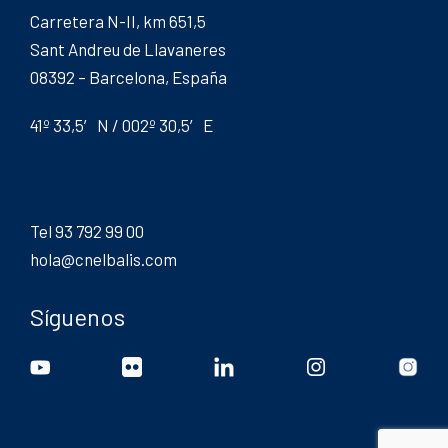
Carretera N-II, km 651,5
Sant Andreu de Llavaneres
08392 – Barcelona, España
41º 33,5′ N / 002º 30,5′ E
Tel 93 792 99 00
hola@cnelbalis.com
Síguenos