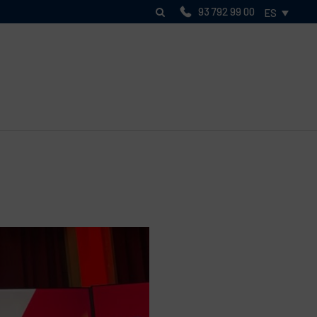
93 792 99 00
ES