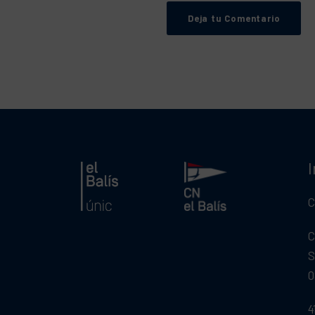
C
C
S
0
4