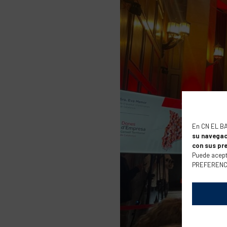
En CN EL B
su navegac
con sus pr
Puede acept
PREFERENCIA