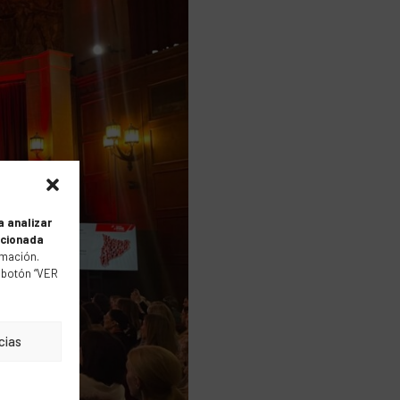
a analizar
acionada
mación.
 botón “VER
cias