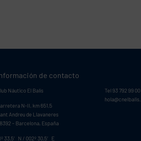
Información de contacto
lub Náutico El Balís
Tel 93 792 99 00
hola@cnelbalis
arretera N-II, km 651,5
ant Andreu de Llavaneres
8392 – Barcelona, España
1º 33,5′ N / 002º 30,5′ E