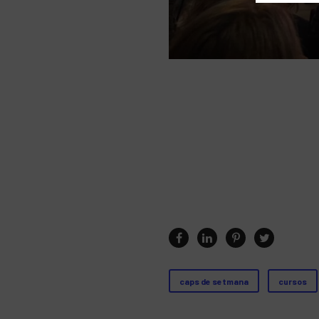
caps de setmana
cursos