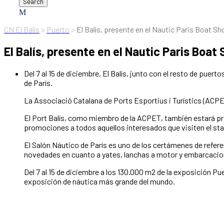
CN El Balís
>
Puerto
>
El Balís, presente en el Nautic Paris Boat S
El Balís, presente en el Nautic Paris Boa
Del 7 al 15 de diciembre, El Balís, junto con el resto de pue
de París.
La Associació Catalana de Ports Esportius i Turístics (ACPE
El Port Balís, como miembro de la ACPET, también estará pre
promociones a todos aquellos interesados que visiten el st
El Salón Náutico de París es uno de los certámenes de refere
novedades en cuanto a yates, lanchas a motor y embarcacion
Del 7 al 15 de diciembre a los 130.000 m2 de la exposición P
exposición de náutica más grande del mundo.