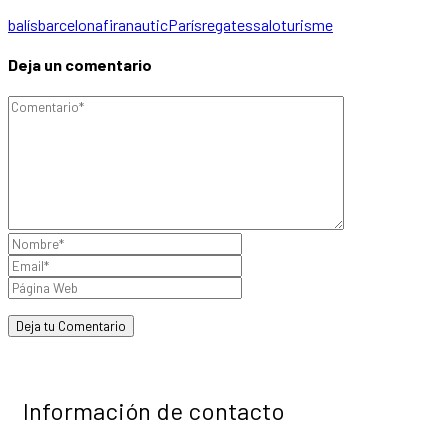
balís
barcelona
fira
nautic
París
regates
salo
turisme
Deja un comentario
Información de contacto