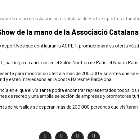
how de la mano de la Associació Catalana de Ports Esportius i Turíst
t Show de la mano de la Associació Catalana
rtos deportivos que configuran la ACPET, promocionará su oferta náut
T) participa un año más en el Salón Náutico de París, el Nautic Pa
sente para mostrar su oferta a más de 200.000 visitantes que se esp
and y estén interesados en la costa Maresme Barcelona.
ncia en el que el visitante podrá encontrar representados todos los s
es de recreo y una amplia selección de empresas y promotores turí
uerta de Versalles se esperan más de 200.000 personas que visitarán