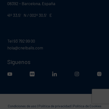
08392 – Barcelona, España
41º 33,5′ N / 002º 30,5′ E
Tel 93 792 99 00
hola@cnelbalis.com
Síguenos
Condiciones de uso
|
Política de privacidad
|
Política de Cookies