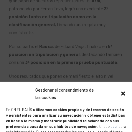
gran papel de nuestros representantes. El
Aral
,
patroneado por Ferran Teva, logró una excelente
3ª
posición tanto en tripulación como en la
clasificación general
, firmando una regata muy
consistente.
Por su parte, el
Rauxa
, de Eduard Vega, finalizó en
5ª
posición en tripulación y general
, destacando también
con una
3ª posición en la primera prueba puntuable
.
Unos resultados que ponen de manifiesto el alto nivel
deportivo de nuestros equipos en una de las regatas más
Gestionar el consentimiento de
emblemáticas del calendario.
las cookies
Mira las fotos de la regata
aquí
En CN EL BALÍS
utilizamos cookies propias y de terceros de sesión
y persistentes para analizar su navegación y obtener estadísticas
en base a la misma y mostrarle publicidad relacionada con sus
preferencias basada en sus hábitos de navegación.
Clique
aquí
para
más información. Puede aceptar todas las cookies pulsando el botón