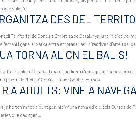
ster Class de Ioga en un entorn privilegiat, pensada com un espai per
es que vulguin...
ORGANITZA DES DEL TERRITO
nsell Territorial de Dones d’Empresa de Catalunya, una iniciativa impu
e femení i generar xarxa entre empresàries i directives d’arreu del país
UA TORNA AL CN EL BALÍS!
infants i famílies. Durant el matí, gaudirem d’un espai de decoració cr
gona planta de l’Edifici Social. Preus: Socis: entrada...
R A ADULTS: VINE A NAVEG
lís ja ho tenim tot a punt per iniciar una nova edició dels Cursos d
elles que desitgen...