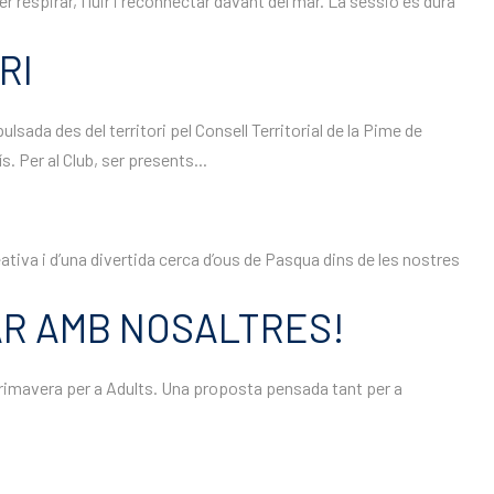
 respirar, fluir i reconnectar davant del mar. La sessió es durà
RI
lsada des del territori pel Consell Territorial de la Pime de
. Per al Club, ser presents...
eativa i d’una divertida cerca d’ous de Pasqua dins de les nostres
AR AMB NOSALTRES!
e Primavera per a Adults. Una proposta pensada tant per a