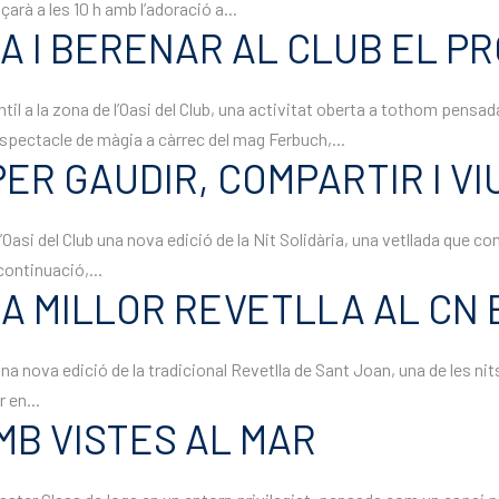
rà a les 10 h amb l’adoració a...
A I BERENAR AL CLUB EL PR
ntil a la zona de l’Oasi del Club, una activitat oberta a tothom pensa
pectacle de màgia a càrrec del mag Ferbuch,...
PER GAUDIR, COMPARTIR I V
de l’Oasi del Club una nova edició de la Nit Solidària, una vetllada q
continuació,...
A MILLOR REVETLLA AL CN 
à una nova edició de la tradicional Revetlla de Sant Joan, una de les ni
 en...
MB VISTES AL MAR