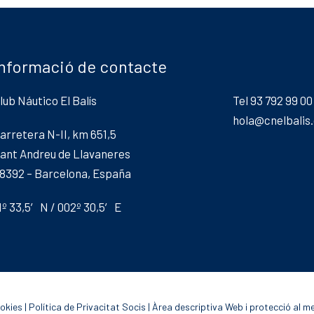
Informació de contacte
lub Náutico El Balís
Tel 93 792 99 00
hola@cnelbalis
arretera N-II, km 651,5
ant Andreu de Llavaneres
8392 – Barcelona, España
1º 33,5′ N / 002º 30,5′ E
ookies
|
Política de Privacitat Socis
|
Àrea descriptiva Web i protecció al m