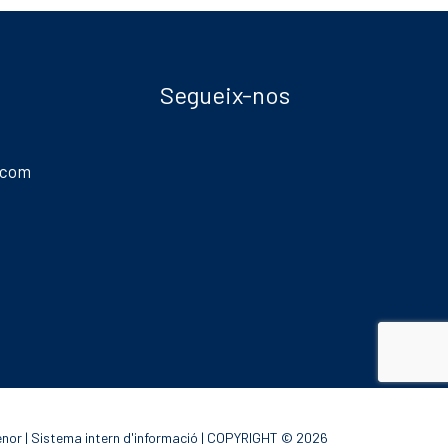
Segueix-nos
.com
enor
|
Sistema intern d'informació
| COPYRIGHT © 2026