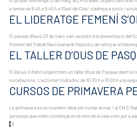
El proper diumenge 31 de maig, al CN El Balís, organitzem una Ma
a terme de 8.45 a 9.45 h a l’Oasi del Club i s’adreça a socis i sòci
EL LIDERATGE FEMENÍ S’
El passat dilluns 23 de març vam assistir a la presentació del Co
Foment del Treball Nacional amb l’objectiu de reforçar el lideratg
EL TALLER D’OUS DE PASQ
El dijous 2 d’abril organitzem un taller d’ous de Pasqua obert a 
instal·lacions. L’activitat tindrà lloc de 10.30 h a 13.00 h a la se
CURSOS DE PRIMAVERA PE
La primavera és un moment ideal per tornar al mar, i al CN El Ba
persones que volen començar en el món de la vela com per a aqu
1
2