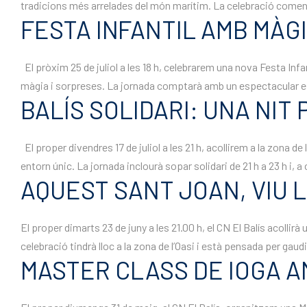
tradicions més arrelades del món marítim. La celebració comença
FESTA INFANTIL AMB MÀGI
El pròxim 25 de juliol a les 18 h, celebrarem una nova Festa Infa
màgia i sorpreses. La jornada comptarà amb un espectacular es
BALÍS SOLIDARI: UNA NIT 
El proper divendres 17 de juliol a les 21 h, acollirem a la zona 
entorn únic. La jornada inclourà sopar solidari de 21 h a 23 h i, a 
AQUEST SANT JOAN, VIU L
El proper dimarts 23 de juny a les 21.00 h, el CN El Balís acollir
celebració tindrà lloc a la zona de l’Oasi i està pensada per gaudir
MASTER CLASS DE IOGA A