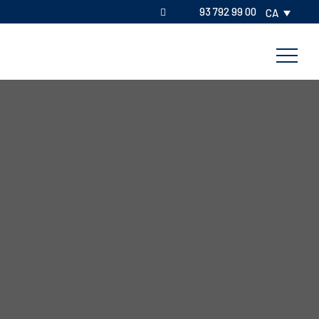
93 792 99 00
CA