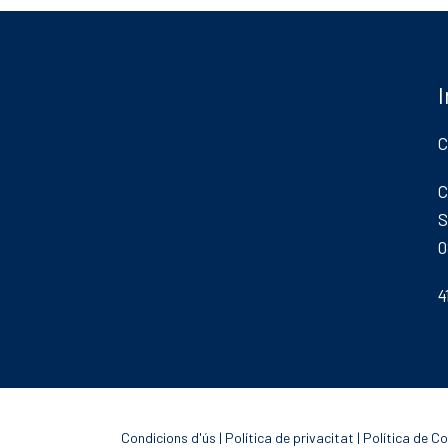
C
C
S
0
4
Condicions d'ús
|
Política de privacitat
|
Política de C