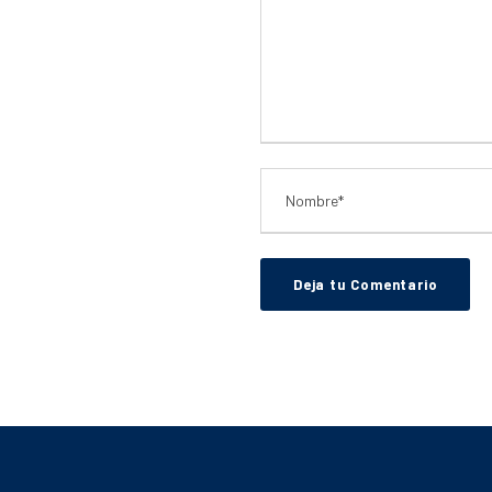
Inici
El Club
Actividades sociales y deportiv
Campus d’Estiu
Fitness Center
Escola