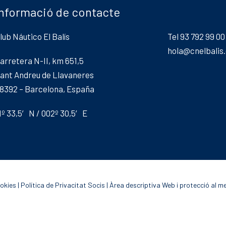
Informació de contacte
lub Náutico El Balís
Tel 93 792 99 00
hola@cnelbalis
arretera N-II, km 651,5
ant Andreu de Llavaneres
8392 – Barcelona, España
1º 33,5′ N / 002º 30,5′ E
ookies
|
Política de Privacitat Socis
|
Àrea descriptiva Web i protecció al m