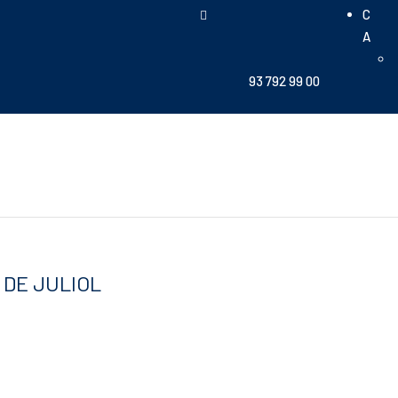
C
A
93 792 99 00
 DE JULIOL