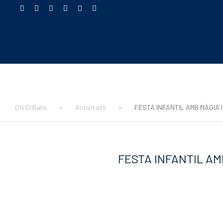
CN El Balís
>
Activitats
>
FESTA INFANTIL AMB MÀGIA 
FESTA INFANTIL AM