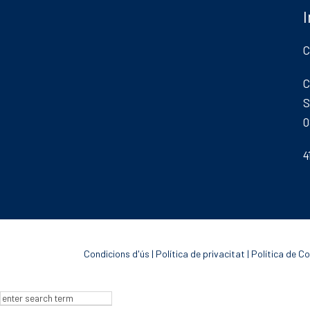
Competició
Balís training center
Regatas El Balís
Meteo
C
Contacte
C
Inici
Amarratges i serveis
S
El Balís Gourmet
0
Base Náutica
El Balís Corporate
4
Localitzacions
Contacte
Condicions d'ús
|
Política de privacitat
|
Política de C