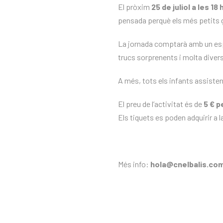
El pròxim
25 de juliol a les 18 
pensada perquè els més petits g
La jornada comptarà amb un es
trucs sorprenents i molta divers
A més, tots els infants assiste
El preu de l’activitat és de
5 € p
Els tiquets es poden adquirir a l
Més info:
hola@cnelbalis.com