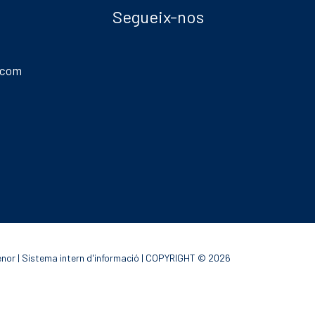
Segueix-nos
.com
enor
|
Sistema intern d'informació
| COPYRIGHT © 2026