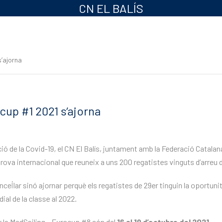
CN EL BALÍS
s’ajorna
cup #1 2021 s’ajorna
ó de la Covid-19, el CN El Balís, juntament amb la Federació Catalana
rova internacional que reuneix a uns 200 regatistes vinguts d’arreu 
el·lar sinó ajornar perquè els regatistes de 29er tinguin la oportunit
ial de la classe al 2022.
r la MedSailing – Eurocup #8 són del
16 al 19 d’octubre del 2021.