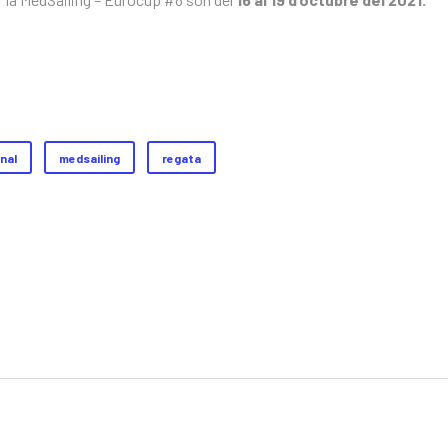
nal
medsailing
regata