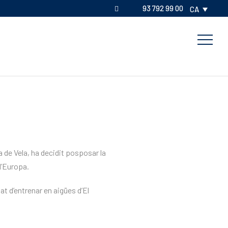
93 792 99 00
CA
 de Vela, ha decidit posposar la
d’Europa.
at d’entrenar en aigües d’El