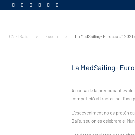
CN El Balís
>
Escola
>
La MedSailing- Eurocup #1 2021 
La MedSailing- Euro
A causa de la preocupant evoluci
competició al tractar-se d’una p
L’esdeveniment no es pretén canc
Balís, seu on es celebrarà el Mund
Les dates previstes per celebra