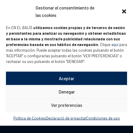
Gestionar el consentimiento de
las cookies
En CN EL BALÍS
utilizamos cookies propias y de terceros de sesión
y persistentes para analizar su navegación y obtener estadísticas
en base a la misma y mostrarle publicidad relacionada con sus
preferencias basada en sus hábitos de navegación.
Clique
aquí
para
más información. Puede aceptar todas las cookies pulsando el botón
“ACEPTAR” o configurarlas pulsando el botón “VER PREFERENCIAS” o
Informació de contacte
rechazar su uso pulsando el botón “DENEGAR”.
Club Náutico El Balís
Aceptar
Carretera N-II, km 651,5
Denegar
Sant Andreu de Llavaneres
08392 – Barcelona, España
Ver preferencias
Política de Cookies
Declaració de privacitat
Condiciones de uso
41º 33,5′ N / 002º 30,5′ E