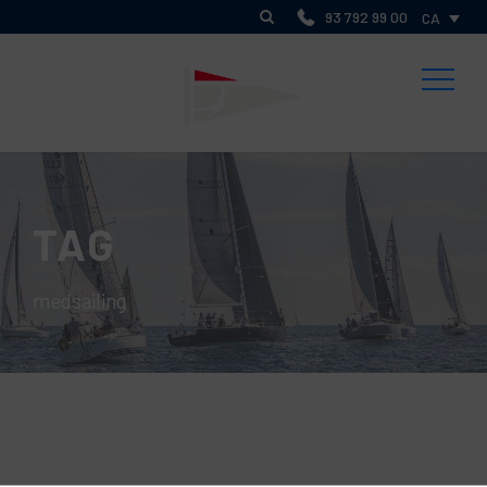
93 792 99 00
CA
TAG
medsailing