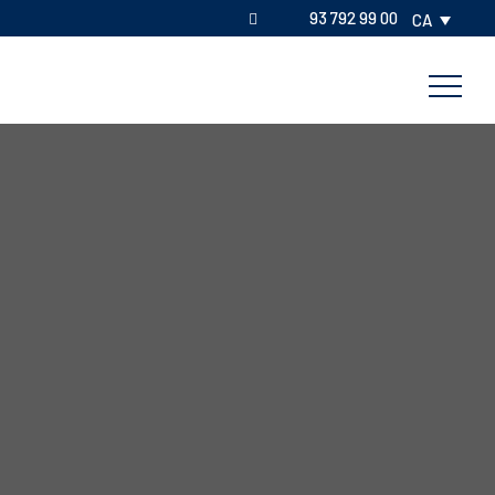
93 792 99 00
CA