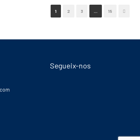
1
2
3
…
15
Segueix-nos
.com