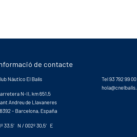
Informació de contacte
lub Náutico El Balís
Tel 93 792 99 00
hola@cnelbalis
arretera N-II, km 651,5
ant Andreu de Llavaneres
8392 – Barcelona, España
1º 33,5′ N / 002º 30,5′ E